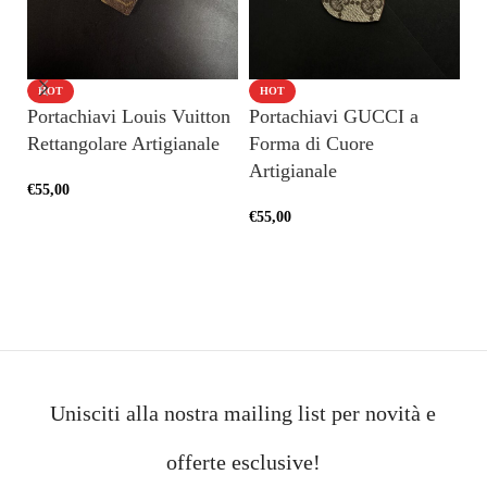
HOT
HOT
Portachiavi Louis Vuitton
Portachiavi GUCCI a
P
Rettangolare Artigianale
Forma di Cuore
Ar
Artigianale
€
55,00
€
5
€
55,00
AGGIUNGI AL CARRELLO
AGGIUNGI AL CARRELLO
Unisciti alla nostra mailing list per novità e
offerte esclusive!