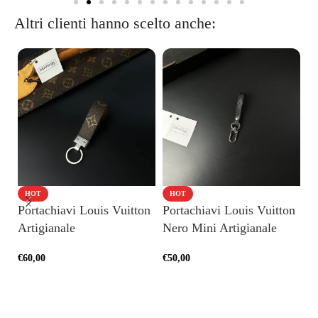
Altri clienti hanno scelto anche:
HOT
HOT
Portachiavi Louis Vuitton
Portachiavi Louis Vuitton
C
Artigianale
Nero Mini Artigianale
Ne
€
60,00
€
50,00
€
1
AGGIUNGI AL CARRELLO
AGGIUNGI AL CARRELLO