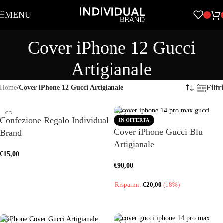
Skip to navigation
MENU
Skip to main content
Cover iPhone 12 Gucci
Artigianale
Filtri
Home
/
Cover iPhone 12 Gucci Artigianale
Confezione Regalo Individual
IN OFFERTA
Cover iPhone Gucci Blu
Brand
Artigianale
€
15,00
€
90,00
AGGIUNGI AL CARRELLO
Risparmi:
€
20,00
(18%)
SCEGLI