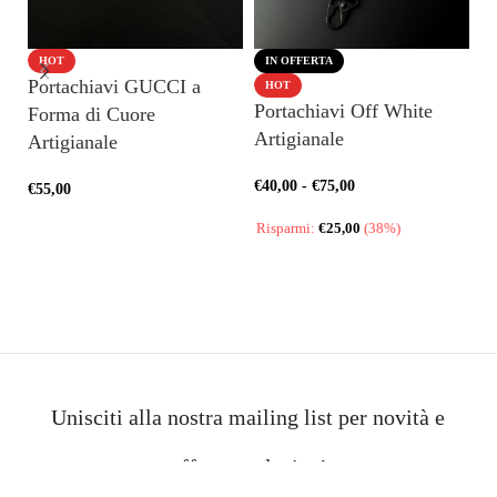
HOT
IN OFFERTA
Portachiavi GUCCI a
Po
HOT
Portachiavi Off White
Forma di Cuore
Mi
Artigianale
Artigianale
€
4
€
40,00
-
€
75,00
€
55,00
AGGIUNGI AL CARRELLO
Risparmi:
€
25,00
(38%)
SCEGLI
Unisciti alla nostra mailing list per novità e
offerte esclusive!