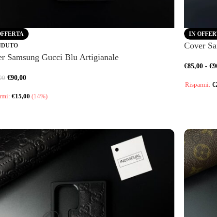
OFFERTA
IN OFFE
Cover Sa
NDUTO
r Samsung Gucci Blu Artigianale
€
85,00
-
€
9
€
90,00
00
Risparmi:
€
rmi:
€
15,00
(14%)