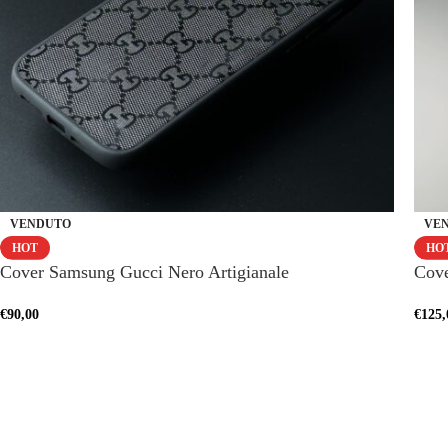
VENDUTO
VE
HOT
HO
Cover Samsung Gucci Nero Artigianale
Cove
€
90,00
€
125,