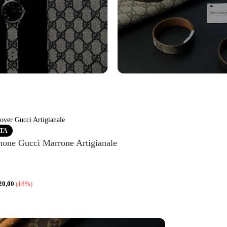
turini Orologi
Bracciali
tro
Vedi altro
RTA
hone Gucci Marrone Artigianale
20,00
(18%)