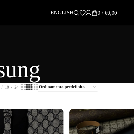
ENGLISH
0
/
€
0,00
sung
18
24