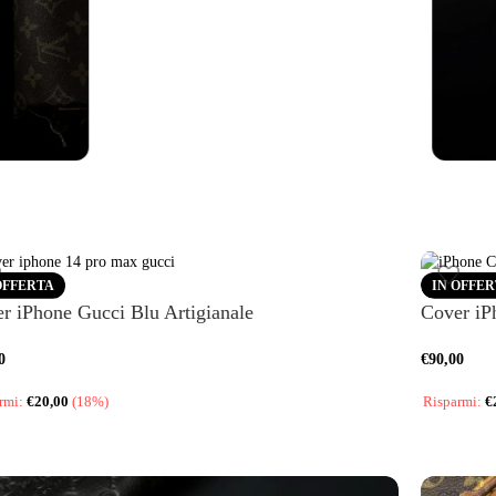
Vedi altro
axy
Cin
Vedi al
OFFERTA
IN OFFE
r iPhone Gucci Blu Artigianale
Cover iP
0
€
90,00
rmi:
€
20,00
(18%)
Risparmi:
€