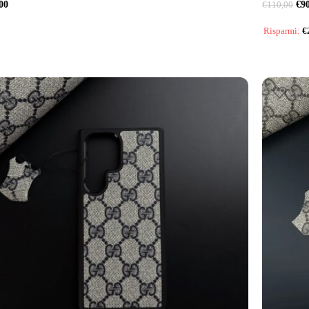
00
€
9
€
110,00
Risparmi:
€