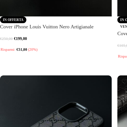
IN OFFERTA
IN 
Cover iPhone Louis Vuitton Nero Artigianale
VE
Cove
€
199,00
€
250,00
€
105,
Risparmi:
€
51,00
(20%)
Rispa