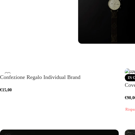
Watch
di altro
Cinturini Gal
Watch
Confezione Regalo Individual Brand
IN 
Cove
Vedi altro
€
15,00
€
90,0
Rispa