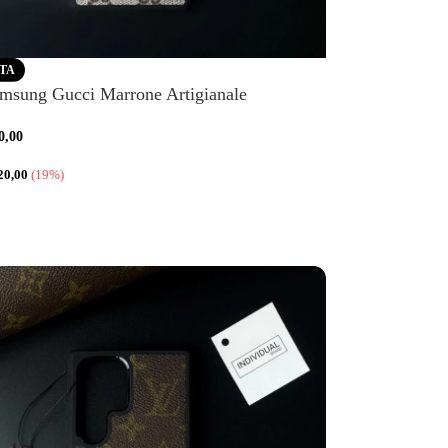
RTA
msung Gucci Marrone Artigianale
0,00
20,00
(19%)