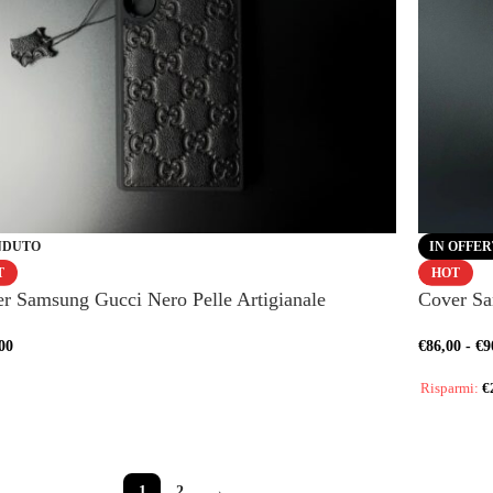
NDUTO
IN OFFE
T
HOT
r Samsung Gucci Nero Pelle Artigianale
Cover Sa
00
€
86,00
-
€
9
Risparmi:
€
1
2
→