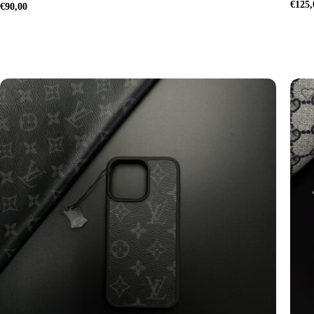
€
125,
€
90,00