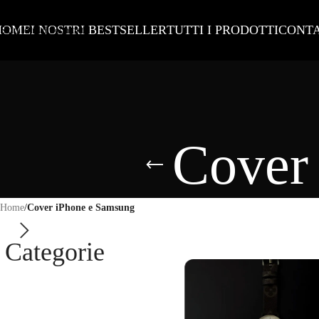
Skip to navigation
HOME
I NOSTRI BESTSELLER
TUTTI I PRODOTTI
CONTA
Skip to main content
Cover
Home
/
Cover iPhone e Samsung
Categorie
Cinturini Apple