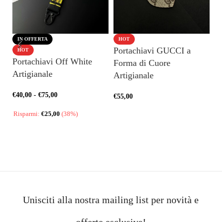
IN OFFERTA
HOT
Portachiavi GUCCI a
Po
HOT
Portachiavi Off White
Forma di Cuore
c
Artigianale
Artigianale
€
8
€
40,00
-
€
75,00
€
55,00
AGGIUNGI AL CARRELLO
Risparmi:
€
25,00
(38%)
SCEGLI
Unisciti alla nostra mailing list per novità e
offerte esclusive!