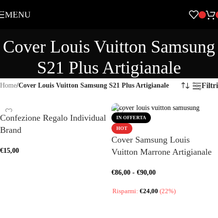
Skip to navigation
MENU
Skip to main content
Cover Louis Vuitton Samsung
S21 Plus Artigianale
Filtri
Home
/
Cover Louis Vuitton Samsung S21 Plus Artigianale
Confezione Regalo Individual
IN OFFERTA
Brand
HOT
Cover Samsung Louis
€
15,00
Vuitton Marrone Artigianale
AGGIUNGI AL CARRELLO
€
86,00
-
€
90,00
Risparmi:
€
24,00
(22%)
SCEGLI