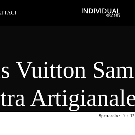
TTACI
s Vuitton Sa
tra Artigianal
Spettacolo
9
12