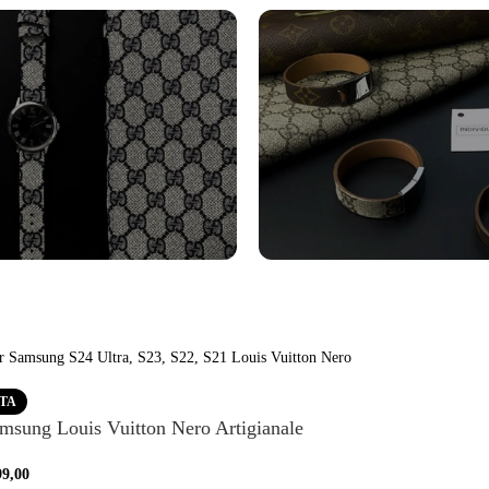
turini Orologi
Bracciali
tro
Vedi altro
RTA
msung Louis Vuitton Nero Artigianale
99,00