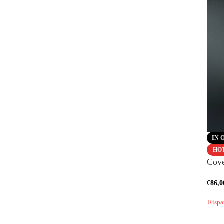
IN 
HO
Cove
€
86,0
Rispa