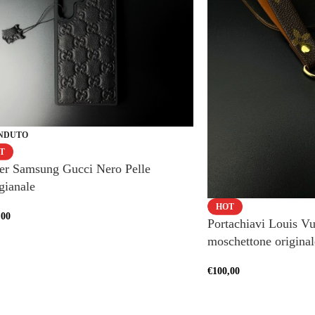
NDUTO
T
er Samsung Gucci Nero Pelle
gianale
HOT
,00
Portachiavi Louis Vui
moschettone original
€
100,00