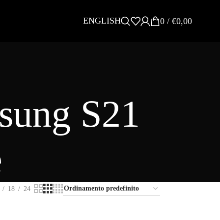
ENGLISH
0
/
€
0,00
msung S21
e
18
24