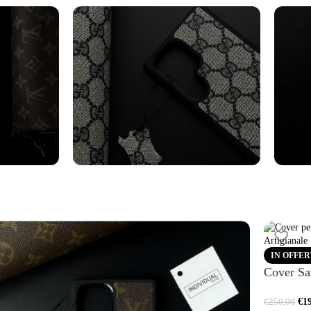
axy
Cover Samsung
Cin
Vedi altro
Vedi al
IN OFFE
Cover Sa
€
1
€
250,00