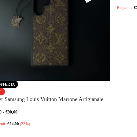
Risparmi:
€
OFFERTA
T
r Samsung Louis Vuitton Marrone Artigianale
0
-
€
90,00
rmi:
€
24,00
(22%)