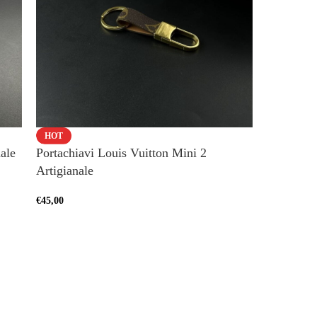
HOT
IN OFFER
ale
Portachiavi Louis Vuitton Mini 2
HOT
Cover Sa
Artigianale
Artigiana
€
45,00
€
86,00
-
€
9
Risparmi:
€