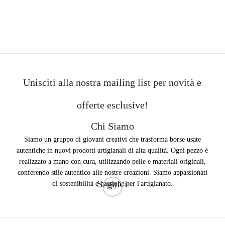
Unisciti alla nostra mailing list per novità e
offerte esclusive!
Chi Siamo
Siamo un gruppo di giovani creativi che trasforma borse usate
autentiche in nuovi prodotti artigianali di alta qualità. Ogni pezzo è
realizzato a mano con cura, utilizzando pelle e materiali originali,
conferendo stile autentico alle nostre creazioni. Siamo appassionati
Seguici
di sostenibilità e passione per l'artigianato.
Copyright ©2023 The Individual Brand Created by 2CREATIVE1. Best Website and SEO