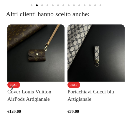
Altri clienti hanno scelto anche:
HOT
HOT
Cover Louis Vuitton
Portachiavi Gucci blu
P
AirPods Artigianale
Artigianale
F
Ar
€
120,00
€
70,00
€
5
SCEGLI
AGGIUNGI AL CARRELLO