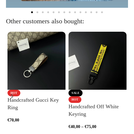
Other customers also bought:
HOT
SALE
Handcrafted Gucci Key
L
HOT
Handcrafted Off White
Ring
H
Keyring
€
70,00
€
4
€
40,00
–
€
75,00
ADD TO CART