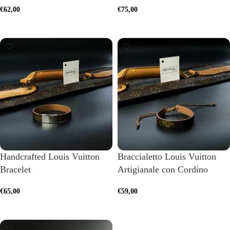
€
62,00
€
75,00
ADD TO CART
SELECT OPTIONS
Handcrafted Louis Vuitton
Braccialetto Louis Vuitton
Bracelet
Artigianale con Cordino
€
65,00
€
59,00
SELECT OPTIONS
ADD TO CART