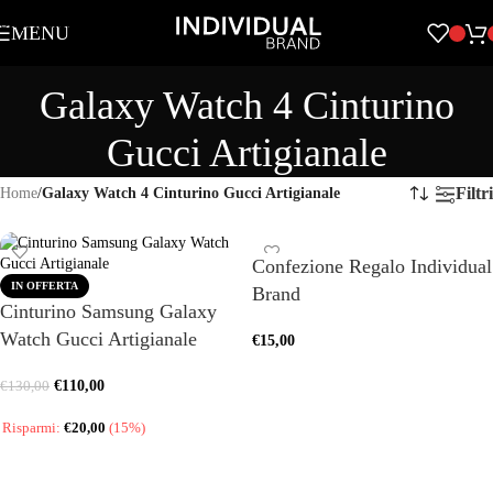
Skip to navigation
MENU
Skip to main content
Galaxy Watch 4 Cinturino
Gucci Artigianale
Filtri
Home
/
Galaxy Watch 4 Cinturino Gucci Artigianale
Confezione Regalo Individual
IN OFFERTA
Brand
Cinturino Samsung Galaxy
Watch Gucci Artigianale
€
15,00
AGGIUNGI AL CARRELLO
€
110,00
€
130,00
Risparmi:
€
20,00
(15%)
SCEGLI