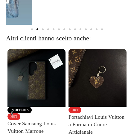
Altri clienti hanno scelto anche:
IN OFFERTA
HOT
Portachiavi Louis Vuitton
P
HOT
Cover Samsung Louis
a Forma di Cuore
F
Vuitton Marrone
Artigianale
Ar