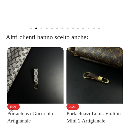
Altri clienti hanno scelto anche:
HOT
HOT
Portachiavi Gucci blu
Portachiavi Louis Vuitton
C
Artigianale
Mini 2 Artigianale
A