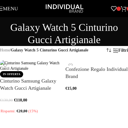
Skip to navigation
MENU
Skip to main content
Galaxy Watch 5 Cinturino
Gucci Artigianale
Filtri
Home
/
Galaxy Watch 5 Cinturino Gucci Artigianale
Confezione Regalo Individual
IN OFFERTA
Brand
Cinturino Samsung Galaxy
Watch Gucci Artigianale
€
15,00
AGGIUNGI AL CARRELLO
€
110,00
€
130,00
Risparmi:
€
20,00
(15%)
SCEGLI