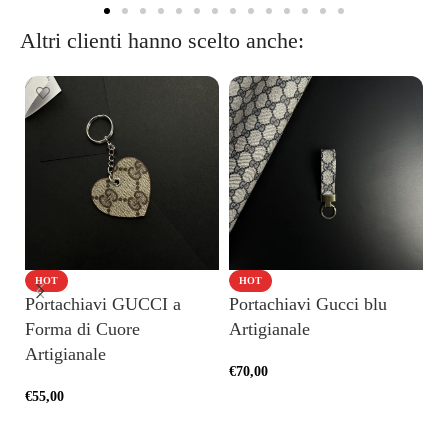
Altri clienti hanno scelto anche:
HOT
HOT
Portachiavi GUCCI a
Portachiavi Gucci blu
Po
Forma di Cuore
Artigianale
Mi
Artigianale
€
70,00
€
4
€
55,00
AGGIUNGI AL CARRELLO
AGGIUNGI AL CARRELLO