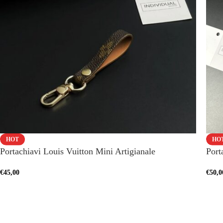
HOT
HO
Portachiavi Louis Vuitton Mini Artigianale
Port
€
45,00
€
50,0