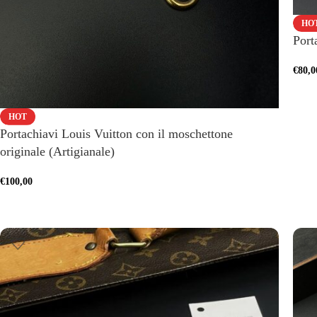
HO
Port
€
80,0
HOT
Portachiavi Louis Vuitton con il moschettone
originale (Artigianale)
€
100,00