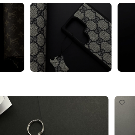
axy
Cover Samsung
Cin
Vedi altro
Vedi al