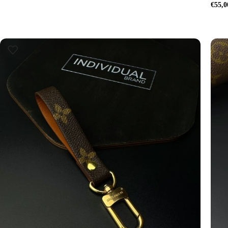
€
55,0