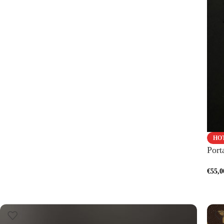
HO
Port
€
55,0