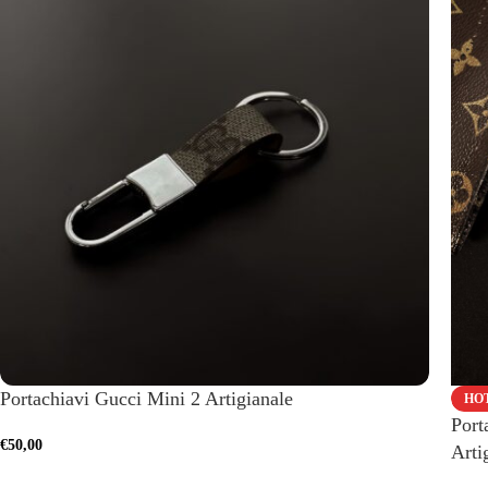
Portachiavi Gucci Mini 2 Artigianale
HO
Port
€
50,00
Arti