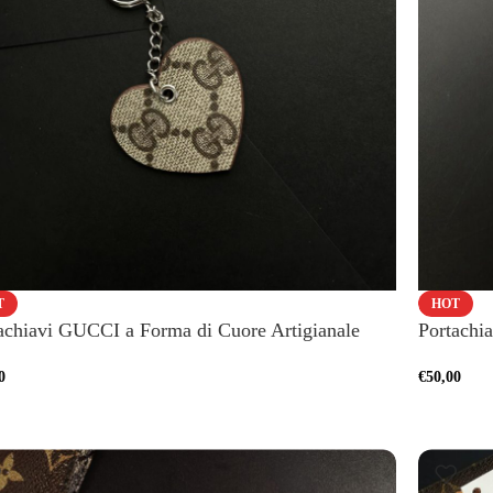
T
HOT
achiavi GUCCI a Forma di Cuore Artigianale
Portachia
0
€
50,00