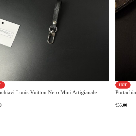
T
HOT
achiavi Louis Vuitton Nero Mini Artigianale
Portachia
0
€
55,00