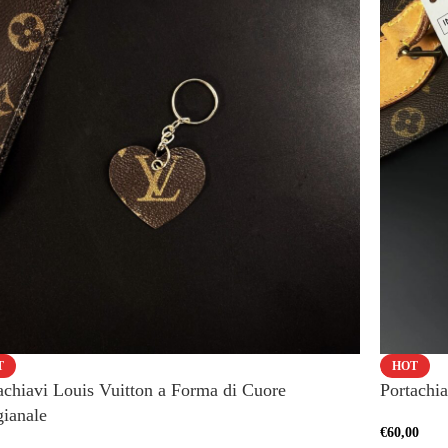
T
HOT
achiavi Louis Vuitton a Forma di Cuore
Portachia
gianale
€
60,00