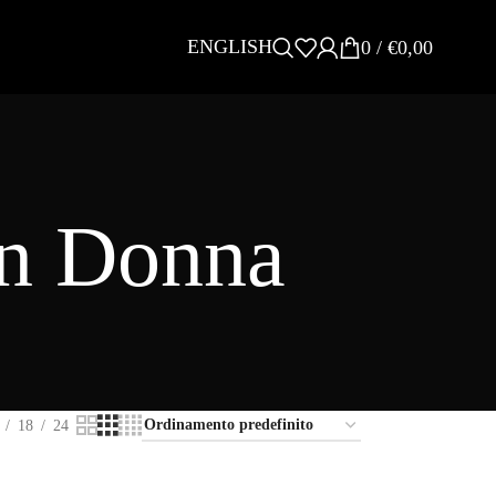
ENGLISH
0
/
€
0,00
on Donna
18
24