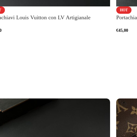
T
HOT
achiavi Louis Vuitton con LV Artigianale
Portachia
0
€
45,00