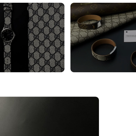
turini Orologi
Bracciali
tro
Vedi altro