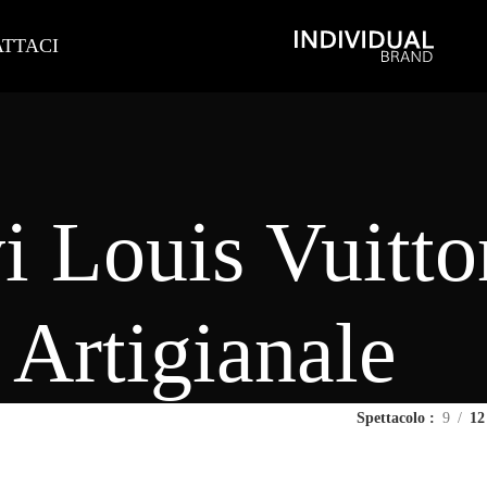
TTACI
vi Louis Vuitt
Artigianale
Spettacolo
9
12