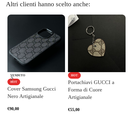
Altri clienti hanno scelto anche:
VENDUTO
HOT
Portachiavi GUCCI a
Po
HOT
Cover Samsung Gucci
Forma di Cuore
N
Nero Artigianale
Artigianale
€
5
€
90,00
€
55,00
SCEGLI
AGGIUNGI AL CARRELLO