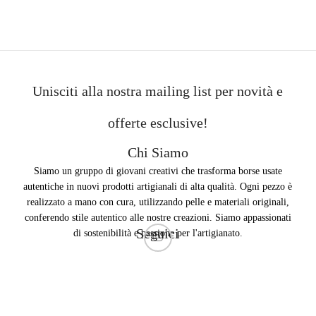
Unisciti alla nostra mailing list per novità e
offerte esclusive!
Chi Siamo
Siamo un gruppo di giovani creativi che trasforma borse usate
autentiche in nuovi prodotti artigianali di alta qualità. Ogni pezzo è
realizzato a mano con cura, utilizzando pelle e materiali originali,
conferendo stile autentico alle nostre creazioni. Siamo appassionati
Seguici
di sostenibilità e passione per l'artigianato.
Copyright ©2023 The Individual Brand Created by 2CREATIVE1. Best Website and SEO
Services.