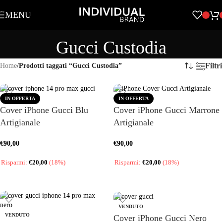
Skip to navigation
MENU
Skip to main content
Gucci Custodia
Filtri
Home
/
Prodotti taggati “Gucci Custodia”
IN OFFERTA
IN OFFERTA
Cover iPhone Gucci Blu
Cover iPhone Gucci Marrone
Artigianale
Artigianale
€
90,00
€
90,00
Risparmi:
€
20,00
(18%)
Risparmi:
€
20,00
(18%)
SCEGLI
SCEGLI
VENDUTO
VENDUTO
Cover iPhone Gucci Nero