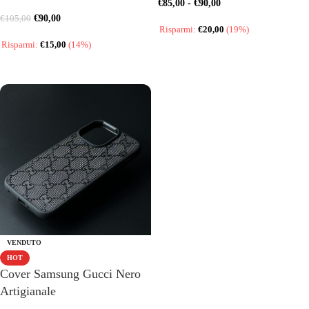
€
85,00
-
€
90,00
€
90,00
€
105,00
Risparmi:
€
20,00
(19%)
Risparmi:
€
15,00
(14%)
SCEGLI
SCEGLI
VENDUTO
HOT
Cover Samsung Gucci Nero
Artigianale