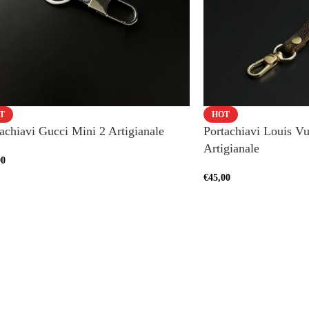
T
HOT
achiavi Gucci Mini 2 Artigianale
Portachiavi Louis Vu
Artigianale
00
€
45,00