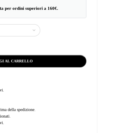
ita per ordini superiori a 160€.
GI AL CARRELLO
vi.
rima della spedizione.
ionati.
vi.