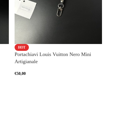
HOT
HOT
Portachiavi Louis Vuitton Nero Mini
Portachia
Artigianale
€
60,00
€
50,00