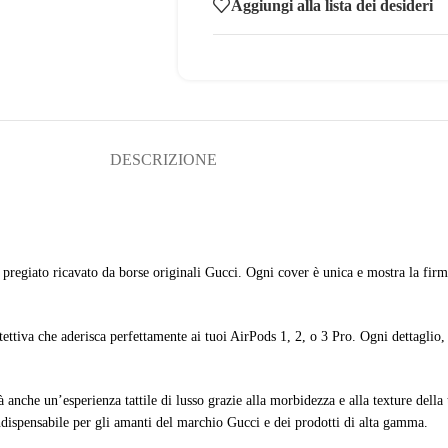
Aggiungi alla lista dei desideri
DESCRIZIONE
pregiato ricavato da borse originali Gucci. Ogni cover è unica e mostra la firma
ettiva che aderisca perfettamente ai tuoi AirPods 1, 2, o 3 Pro. Ogni dettaglio, d
rà anche un’esperienza tattile di lusso grazie alla morbidezza e alla texture del
indispensabile per gli amanti del marchio Gucci e dei prodotti di alta gamma.