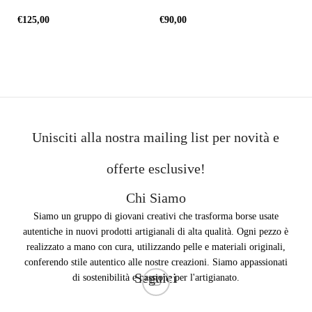
€
125,00
€
90,00
€
5
SCEGLI
SCEGLI
Unisciti alla nostra mailing list per novità e
offerte esclusive!
Chi Siamo
Siamo un gruppo di giovani creativi che trasforma borse usate
autentiche in nuovi prodotti artigianali di alta qualità. Ogni pezzo è
realizzato a mano con cura, utilizzando pelle e materiali originali,
conferendo stile autentico alle nostre creazioni. Siamo appassionati
Seguici
di sostenibilità e passione per l'artigianato.