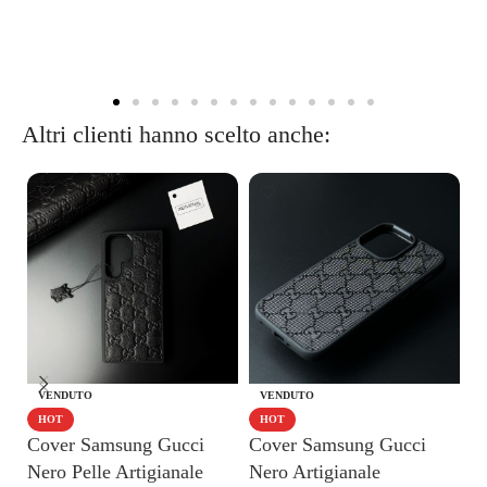
Altri clienti hanno scelto anche:
VENDUTO
VENDUTO
Po
HOT
HOT
Cover Samsung Gucci
Cover Samsung Gucci
a
Nero Pelle Artigianale
Nero Artigianale
Ar