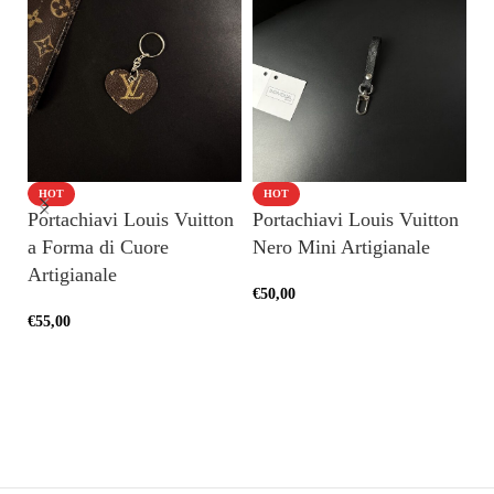
HOT
HOT
Portachiavi Louis Vuitton
Portachiavi Louis Vuitton
P
a Forma di Cuore
Nero Mini Artigianale
Ar
Artigianale
€
50,00
€
7
€
55,00
AGGIUNGI AL CARRELLO
AGGIUNGI AL CARRELLO