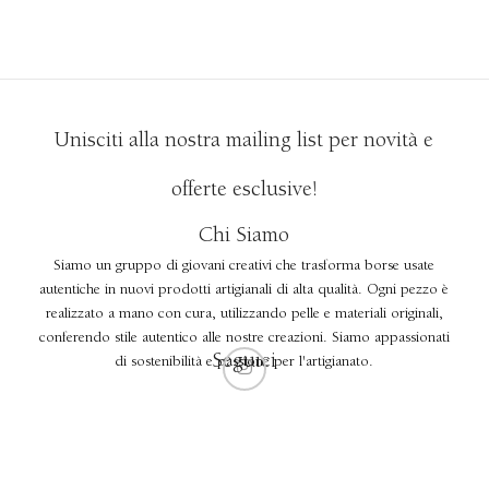
Unisciti alla nostra mailing list per novità e
offerte esclusive!
Chi Siamo
Siamo un gruppo di giovani creativi che trasforma borse usate
autentiche in nuovi prodotti artigianali di alta qualità. Ogni pezzo è
realizzato a mano con cura, utilizzando pelle e materiali originali,
conferendo stile autentico alle nostre creazioni. Siamo appassionati
Seguici
di sostenibilità e passione per l'artigianato.
Copyright ©2023 The Individual Brand Created by 2CREATIVE1. Best Website and SEO Services.