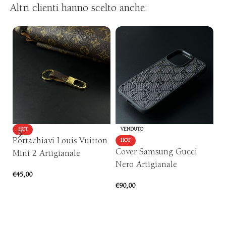
Altri clienti hanno scelto anche:
HOT
VENDUTO
Portachiavi Louis Vuitton
HOT
Cover Samsung Gucci
P
Mini 2 Artigianale
Nero Artigianale
Ar
€
45,00
€
90,00
€
4
AGGIUNGI AL CARRELLO
SCEGLI
Ri