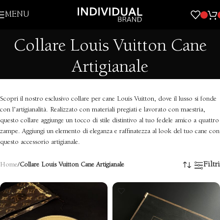
Skip to navigation
MENU
Skip to main content
Collare Louis Vuitton Cane
Artigianale
Scopri il nostro esclusivo collare per cane Louis Vuitton, dove il lusso si fonde
con l’artigianalità. Realizzato con materiali pregiati e lavorato con maestria,
questo collare aggiunge un tocco di stile distintivo al tuo fedele amico a quattro
zampe. Aggiungi un elemento di eleganza e raffinatezza al look del tuo cane con
questo accessorio artigianale.
Filtri
Home
/
Collare Louis Vuitton Cane Artigianale