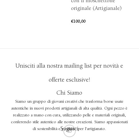
con il moschettone
€
1
AGGIUNGI AL CARRELLO
originale (Artigianale)
€
100,00
AGGIUNGI AL CARRELLO
Unisciti alla nostra mailing list per novità e
offerte esclusive!
Chi Siamo
Siamo un gruppo di giovani creativi che trasforma borse usate
autentiche in nuovi prodotti artigianali di alta qualità. Ogni pezzo è
realizzato a mano con cura, utilizzando pelle e materiali originali,
conferendo stile autentico alle nostre creazioni. Siamo appassionati
Seguici
di sostenibilità e passione per l'artigianato.