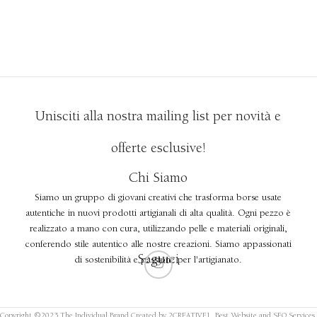
Unisciti alla nostra mailing list per novità e
offerte esclusive!
Chi Siamo
Siamo un gruppo di giovani creativi che trasforma borse usate
autentiche in nuovi prodotti artigianali di alta qualità. Ogni pezzo è
realizzato a mano con cura, utilizzando pelle e materiali originali,
conferendo stile autentico alle nostre creazioni. Siamo appassionati
Seguici
di sostenibilità e passione per l'artigianato.
Copyright ©2023 The Individual Brand Created by 2CREATIVE1. Best Website and SEO Services.