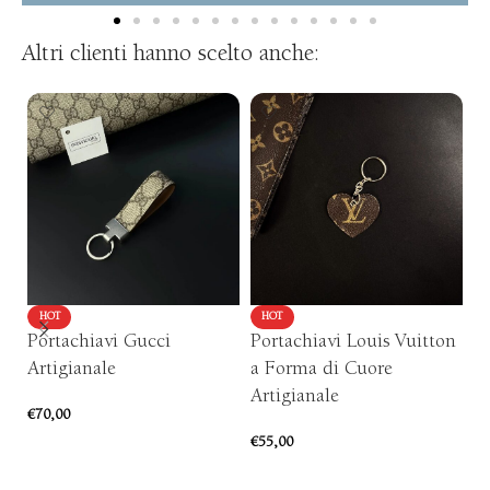
Altri clienti hanno scelto anche:
HOT
HOT
Portachiavi Gucci
Portachiavi Louis Vuitton
P
Artigianale
a Forma di Cuore
Mi
Artigianale
€
70,00
€
4
€
55,00
AGGIUNGI AL CARRELLO
AGGIUNGI AL CARRELLO