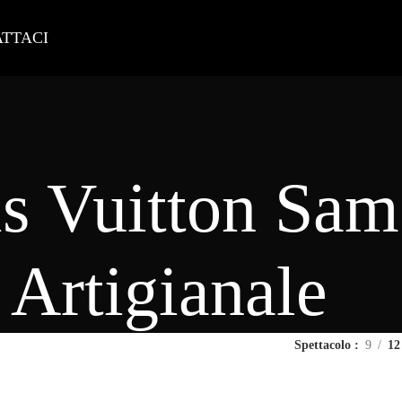
TTACI
s Vuitton Sa
Artigianale
Spettacolo
9
12