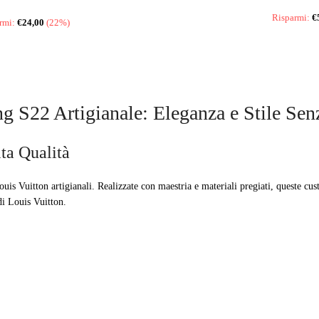
Risparmi:
€
rmi:
€
24,00
(22%)
g S22 Artigianale: Eleganza e Stile Se
lta Qualità
is Vuitton artigianali. Realizzate con maestria e materiali pregiati, queste cu
di Louis Vuitton.