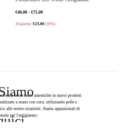
€
40,00
-
€
75,00
€
45,00
Risparmi:
€
25,00
(38%)
 Siamo
asforma borse usate autentiche in nuovi prodotti
realizzato a mano con cura, utilizzando pelle e
tico alle nostre creazioni. Siamo appassionati di
sione per l'artigianato.
guici