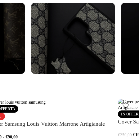
over Samsung
Cinturini Orol
di altro
Vedi altro
OFFERTA
IN OFFE
T
Cover Sa
r Samsung Louis Vuitton Marrone Artigianale
€
1
€
250,00
0
-
€
90,00