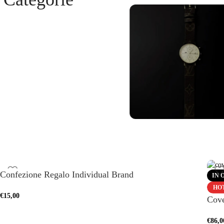
pple
Cinturini Galaxy
C
Watch
Ve
Confezione Regalo Individual Brand
IN 
HO
Vedi altro
€
15,00
Cove
€
86,0