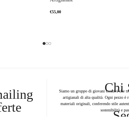
€
55,00
Chi
mailing
Siamo un gruppo di giovani creativi che tr
artigianali di alta qualità. Ogni pezzo è 
ferte
materiali originali, conferendo stile auten
sostenibilità e pas
Se