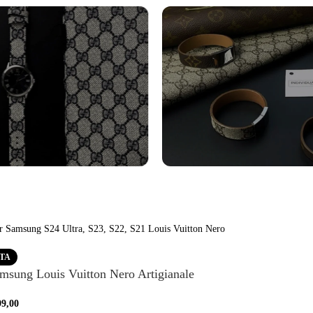
Por
Vedi al
ogi
Bracciali
Vedi altro
RTA
msung Louis Vuitton Nero Artigianale
99,00