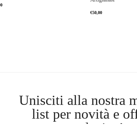
00
€
50,00
Unisciti alla nostra 
list per novità e of
esclusive!