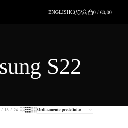
ENGLISH
0
/
€
0,00
msung S22
18
24