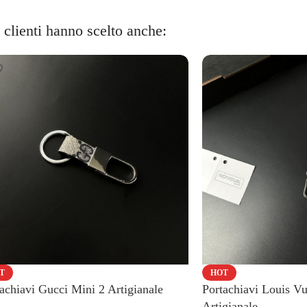
i clienti hanno scelto anche:
T
HOT
achiavi Gucci Mini 2 Artigianale
Portachiavi Louis V
Artigianale