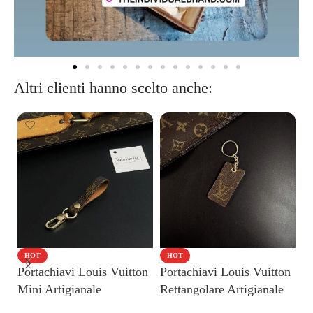
Altri clienti hanno scelto anche:
HOT
HOT
Portachiavi Louis Vuitton
Portachiavi Louis Vuitton
P
Mini Artigianale
Rettangolare Artigianale
Ar