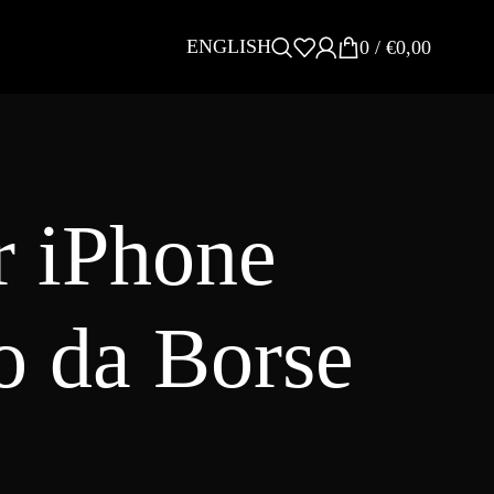
ENGLISH
0
/
€
0,00
r iPhone
o da Borse