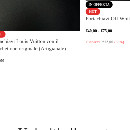
IN OFFERTA
HOT
Portachiavi Off Whit
€
40,00
-
€
75,00
T
achiavi Louis Vuitton con il
Risparmi:
€
25,00
(38%)
hettone originale (Artigianale)
,00