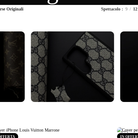
rse Originali
Spettacolo
9
12
axy
Cover Samsung
Cin
Vedi altro
Vedi al
OFFERTA
IN OFFE