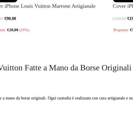
r iPhone Louis Vuitton Marrone Artigianale
Cover iP
€
90,00
€
1
00
€
250,00
rmi:
€
20,00
(18%)
Risparmi:
€
Vuitton Fatte a Mano da Borse Originali
a mano da borse originali. Ogni custodia è realizzata con cura artigianale e mate