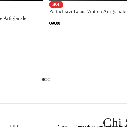
HOT
Portachiavi Louis Vuitton Artigianale
e Artigianale
€
60,00
Chi
Siamo un gruppo di giovani creativi che tr