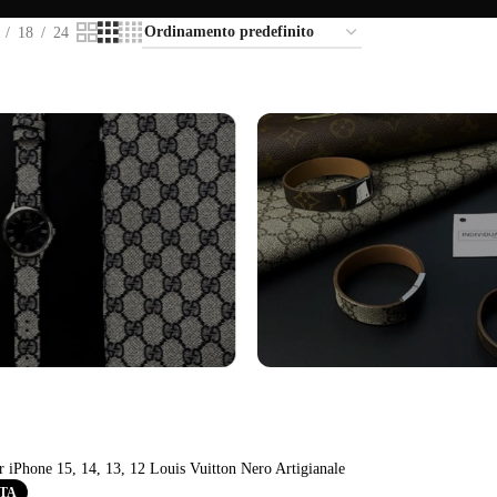
18
24
turini Orologi
Bracciali
tro
Vedi altro
RTA