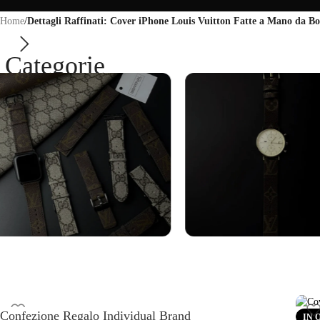
Home
/
Dettagli Raffinati: Cover iPhone Louis Vuitton Fatte a Mano da Bo
Categorie
Cinturini Apple
Cinturini Gal
Watch
Watch
Confezione Regalo Individual Brand
IN 