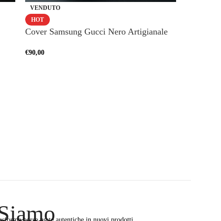
VENDUTO
HOT
Cover Lou
HOT
Cover Samsung Gucci Nero Artigianale
€
120,00
€
90,00
 Siamo
asforma borse usate autentiche in nuovi prodotti