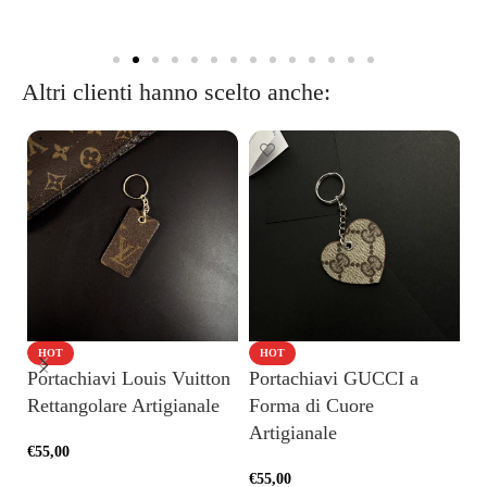
Altri clienti hanno scelto anche:
HOT
HOT
Portachiavi Louis Vuitton
Portachiavi GUCCI a
Po
Rettangolare Artigianale
Forma di Cuore
c
Artigianale
€
55,00
€
8
€
55,00
AGGIUNGI AL CARRELLO