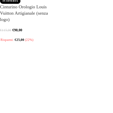
IN OFFERTA
Cinturino Orologio Louis
Vuitton Artigianale (senza
logo)
€
90,00
€
115,00
Risparmi:
€
25,00
(22%)
SCEGLI