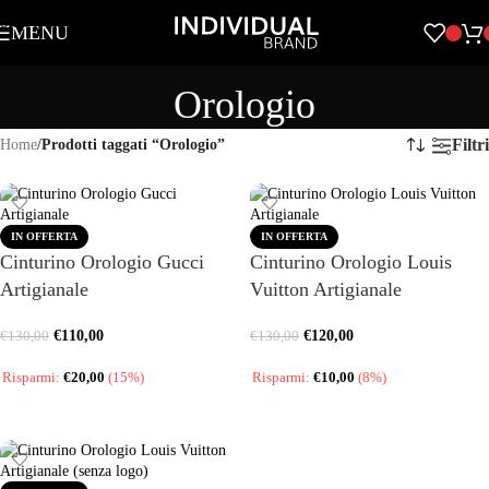
Skip to navigation
MENU
Skip to main content
Orologio
Filtri
Home
/
Prodotti taggati “Orologio”
IN OFFERTA
IN OFFERTA
Cinturino Orologio Gucci
Cinturino Orologio Louis
Artigianale
Vuitton Artigianale
€
110,00
€
120,00
€
130,00
€
130,00
Risparmi:
€
20,00
(15%)
Risparmi:
€
10,00
(8%)
SCEGLI
SCEGLI