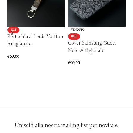
HOT
VENDUTO
Portachiavi Louis Vuitton
P
HOT
Cover Samsung Gucci
Artigianale
Mi
Nero Artigianale
€
60,00
€
4
€
90,00
AGGIUNGI AL CARRELLO
SCEGLI
Unisciti alla nostra mailing list per novità e