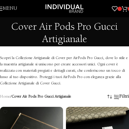
Skip to navigation
MENU
Skip to main content
Cover Air Pods Pro Gucci
Artigianale
Scopri la Collezione Artigianale di Cover per AirPods Pro Gucci, dove lo stile e
la maestria artigianale si uniscono per creare accessori unici. Ogni cover è
realizzata con materiali pregiati e dettagli curati, che conferiscono un tocco di
lusso al tuo dispositivo. Proteggi i tuoi AirPods Pro con eleganza grazie alla
Collezione Artigianale di Cover Gucci.
Filtri
Home
/
Cover Air Pods Pro Gucci Artigianale