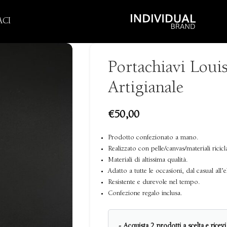
CI
Portachiavi Loui
Artigianale
€
50,00
Prodotto confezionato a mano.
Realizzato con pelle/canvas/materiali ricicl
Materiali di altissima qualità.
Adatto a tutte le occasioni, dal casual all’e
Resistente e durevole nel tempo.
Confezione regalo inclusa.
- Acquista 2 prodotti a scelta e ricev