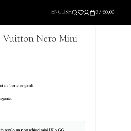
ENGLISH
0
/
€
0,00
s Vuitton Nero Mini
ati da borse originali.
legante.
i in regalo un portachiavi mini LV o GG.