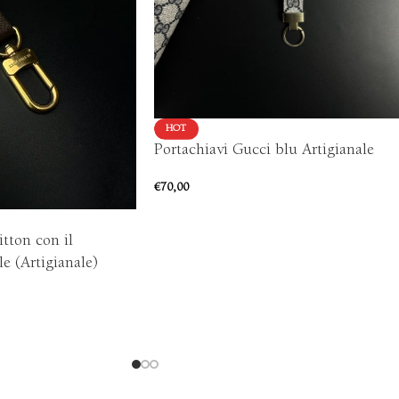
HOT
Portachiavi Gucci blu Artigianale
€
70,00
itton con il
e (Artigianale)