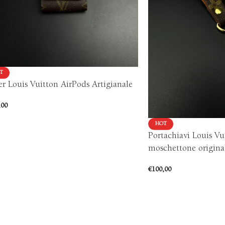
T
r Louis Vuitton AirPods Artigianale
,00
HOT
Portachiavi Louis Vu
moschettone original
€
100,00