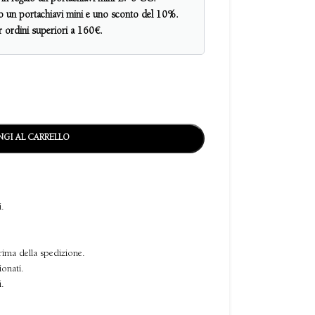
alo un portachiavi mini e uno sconto del 10%.
er ordini superiori a 160€.
GI AL CARRELLO
i.
rima della spedizione.
ionati.
i.