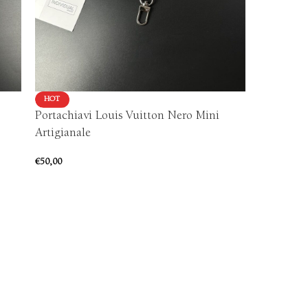
HOT
HOT
Portachiavi Louis Vuitton Nero Mini
Portachia
Artigianale
€
70,00
€
50,00