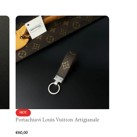
HOT
VENDUTO
Portachiavi Louis Vuitton Artigianale
HOT
Cover Sa
€
60,00