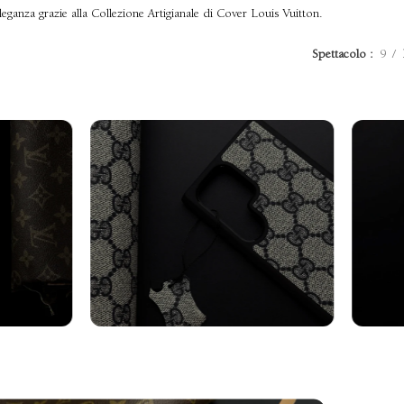
eganza grazie alla Collezione Artigianale di Cover Louis Vuitton.
Spettacolo
9
axy
Cover Samsung
Cin