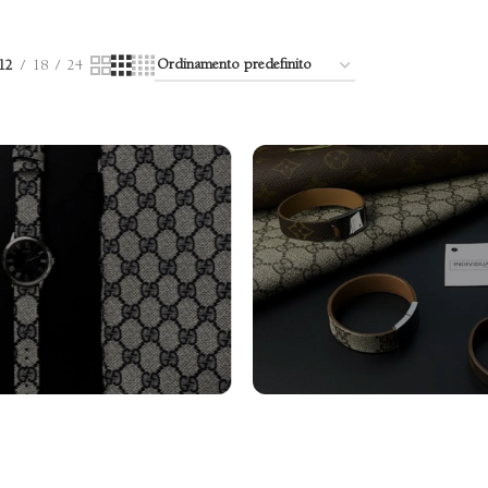
12
18
24
turini Orologi
Bracciali