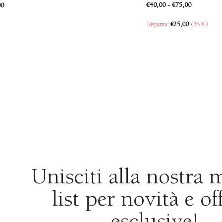
€
40,00
-
€
75,00
00
Risparmi:
€
25,00
(38%)
Unisciti alla nostra 
list per novità e of