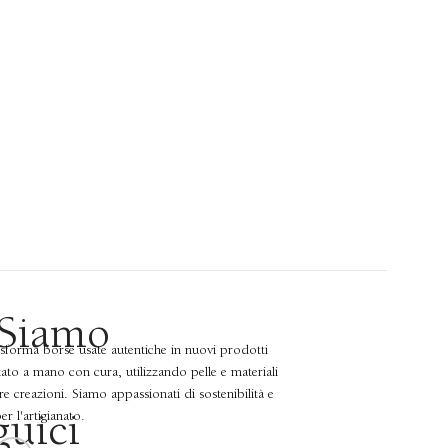
€
90,00
 Siamo
asforma borse usate autentiche in nuovi prodotti
zzato a mano con cura, utilizzando pelle e materiali
tre creazioni. Siamo appassionati di sostenibilità e
r l'artigianato.
guici