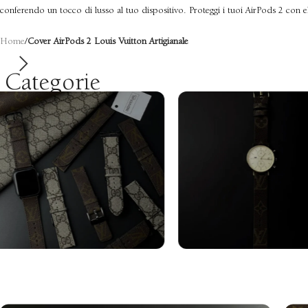
conferendo un tocco di lusso al tuo dispositivo. Proteggi i tuoi AirPods 2 con el
Home
/
Cover AirPods 2 Louis Vuitton Artigianale
Categorie
Cinturini Apple
Cinturini Gal
Watch
Watch