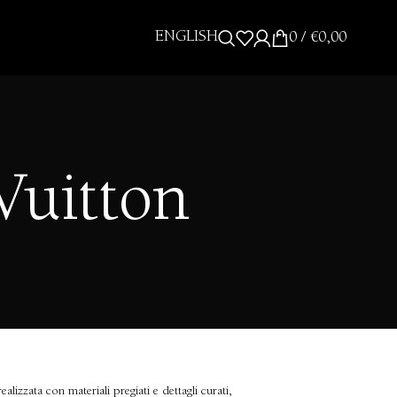
ENGLISH
0
/
€
0,00
Vuitton
lizzata con materiali pregiati e dettagli curati,