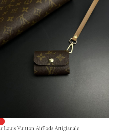
Vedi altro
Vedi al
T
r Louis Vuitton AirPods Artigianale