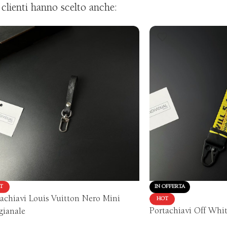
i clienti hanno scelto anche:
T
IN OFFERTA
achiavi Louis Vuitton Nero Mini
HOT
Portachiavi Off Whit
gianale