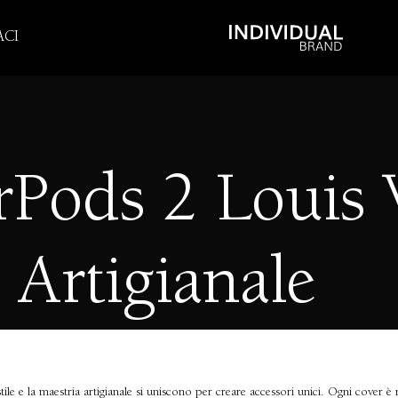
CI
rPods 2 Louis 
Artigianale
e e la maestria artigianale si uniscono per creare accessori unici. Ogni cover è rea