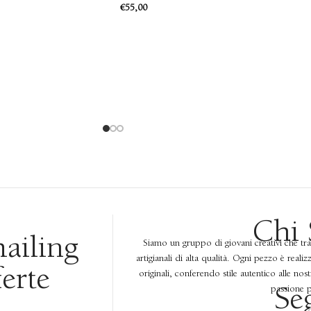
€
55,00
Chi
mailing
Siamo un gruppo di giovani creativi che tr
artigianali di alta qualità. Ogni pezzo è reali
ferte
originali, conferendo stile autentico alle nos
passione pe
Se