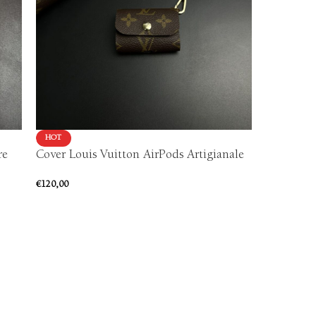
HOT
HOT
re
Cover Louis Vuitton AirPods Artigianale
Portachi
Artigiana
€
120,00
€
55,00