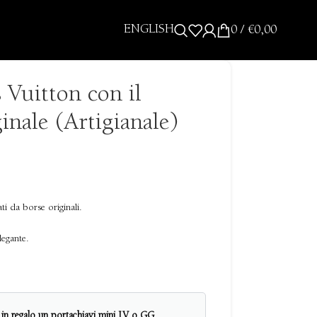
ENGLISH
0
/
€
0,00
 Vuitton con il
inale (Artigianale)
ati da borse originali.
legante.
i in regalo un portachiavi mini LV o GG.