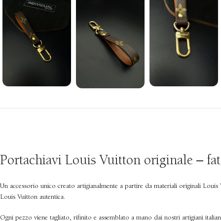
Portachiavi Louis Vuitton originale – fa
Un accessorio unico creato artigianalmente a partire da materiali originali Loui
Louis Vuitton autentica.
Ogni pezzo viene tagliato, rifinito e assemblato a mano dai nostri artigiani ital