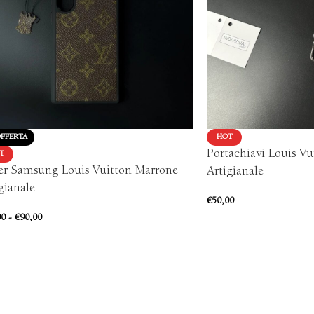
OFFERTA
HOT
Portachiavi Louis V
T
er Samsung Louis Vuitton Marrone
Artigianale
gianale
€
50,00
00
-
€
90,00