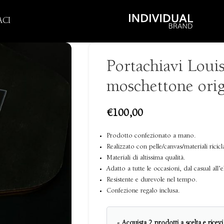
CI
Portachiavi Louis
moschettone orig
€
100,00
Prodotto confezionato a mano.
Realizzato con pelle/canvas/materiali ricicl
Materiali di altissima qualità.
Adatto a tutte le occasioni, dal casual all’e
Resistente e durevole nel tempo.
Confezione regalo inclusa.
- Acquista 2 prodotti a scelta e ricev