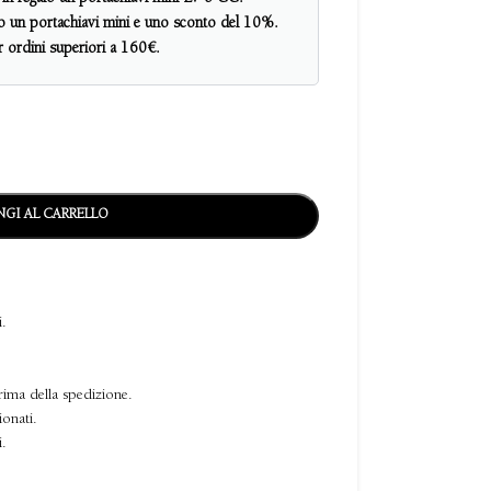
alo un portachiavi mini e uno sconto del 10%.
er ordini superiori a 160€.
GI AL CARRELLO
i.
rima della spedizione.
ionati.
i.