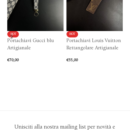
HOT
HOT
Portachiavi Gucci blu
Portachiavi Louis Vuitton
C
Artigianale
Rettangolare Artigianale
A
€
70,00
€
55,00
€
1
AGGIUNGI AL CARRELLO
AGGIUNGI AL CARRELLO
Unisciti alla nostra mailing list per novità e