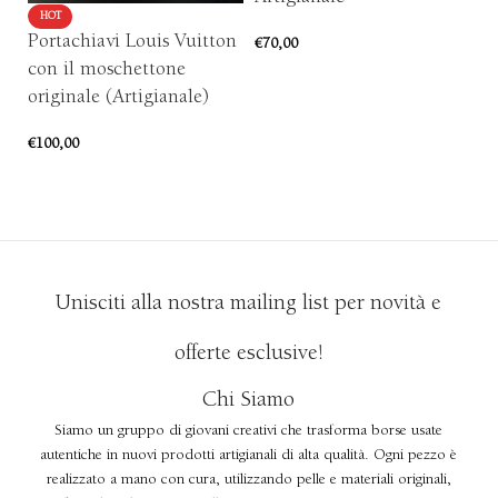
HOT
Portachiavi Louis Vuitton
€
70,00
€
8
con il moschettone
AGGIUNGI AL CARRELLO
originale (Artigianale)
€
100,00
AGGIUNGI AL CARRELLO
Unisciti alla nostra mailing list per novità e
offerte esclusive!
Chi Siamo
Siamo un gruppo di giovani creativi che trasforma borse usate
autentiche in nuovi prodotti artigianali di alta qualità. Ogni pezzo è
realizzato a mano con cura, utilizzando pelle e materiali originali,