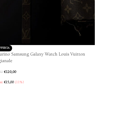
FFERTA
urino Samsung Galaxy Watch Louis Vuitton
gianale
€
120,00
00
mi:
€
15,00
(11%)