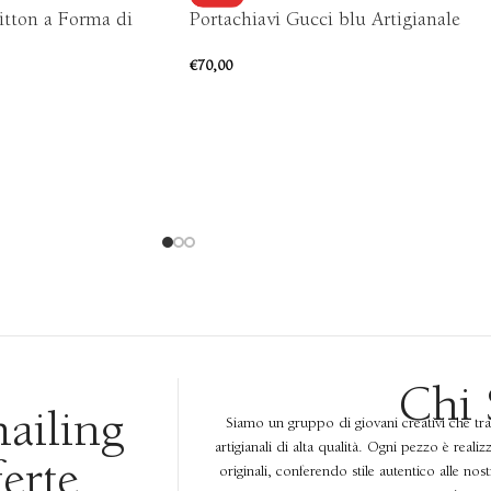
itton a Forma di
Portachiavi Gucci blu Artigianale
€
70,00
Chi
mailing
Siamo un gruppo di giovani creativi che tr
artigianali di alta qualità. Ogni pezzo è reali
ferte
originali, conferendo stile autentico alle nos