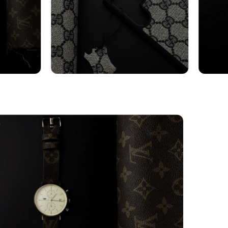
axy
Cover Samsung
Cin
Vedi altro
Vedi al