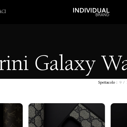
CI
rini Galaxy W
Spettacolo
9