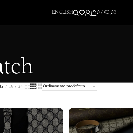
ENGLISH
0
/
€
0,00
atch
12
18
24