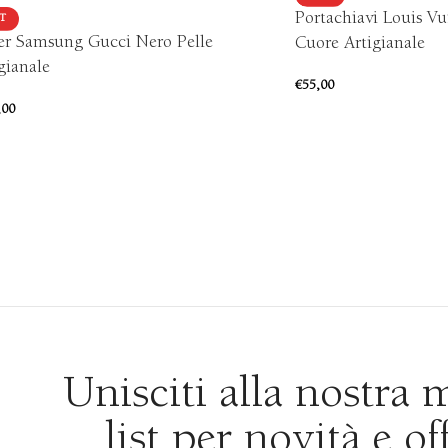
Portachiavi Louis Vu
T
er Samsung Gucci Nero Pelle
Cuore Artigianale
gianale
€
55,00
,00
Unisciti alla nostra 
list per novità e of