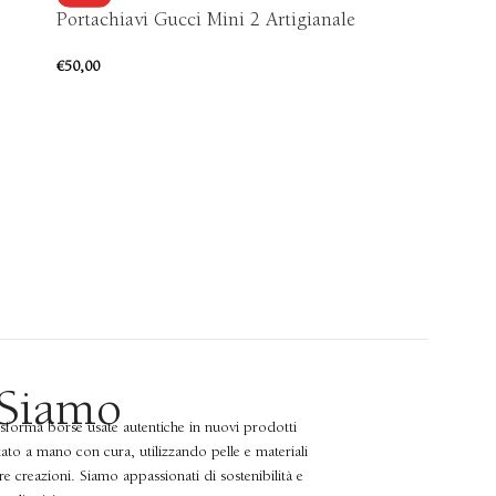
Portachiavi Gucci Mini 2 Artigianale
Portachia
Artigiana
€
50,00
€
45,00
 Siamo
asforma borse usate autentiche in nuovi prodotti
zzato a mano con cura, utilizzando pelle e materiali
tre creazioni. Siamo appassionati di sostenibilità e