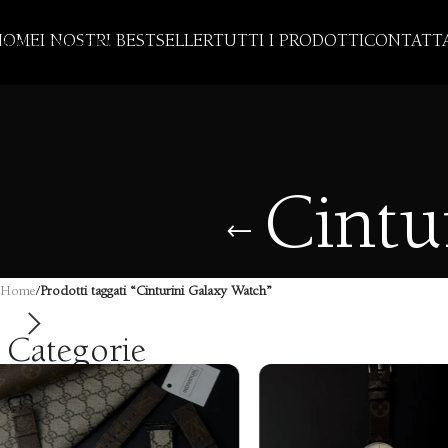
Skip to navigation
HOME
I NOSTRI BESTSELLER
TUTTI I PRODOTTI
CONTATTA
Skip to main content
Cintu
Home
/
Prodotti taggati “Cinturini Galaxy Watch”
Categorie