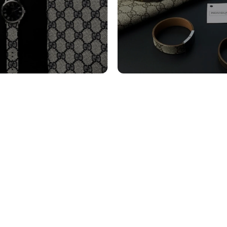
turini Orologi
Bracciali
tro
Vedi altro