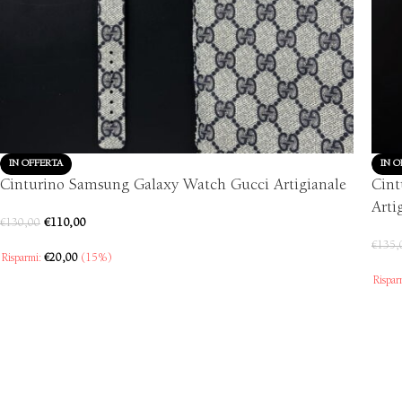
IN OFFERTA
IN O
Cinturino Samsung Galaxy Watch Gucci Artigianale
Cint
Arti
€
110,00
€
130,00
€
135,
Risparmi:
€
20,00
(15%)
Rispar