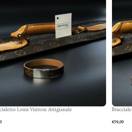
cialetto Louis Vuitton Artigianale
Bracciale
0
€
59,00