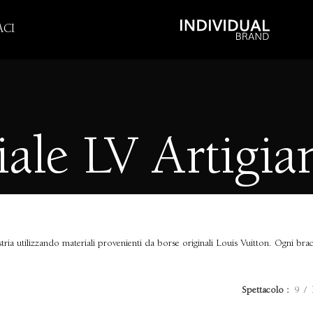
CI
iale LV Artigia
estria utilizzando materiali provenienti da borse originali Louis Vuitton. Ogni brac
Spettacolo
9