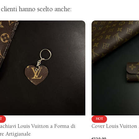
i clienti hanno scelto anche:
T
HOT
achiavi Louis Vuitton a Forma di
Cover Louis Vuitton 
e Artigianale