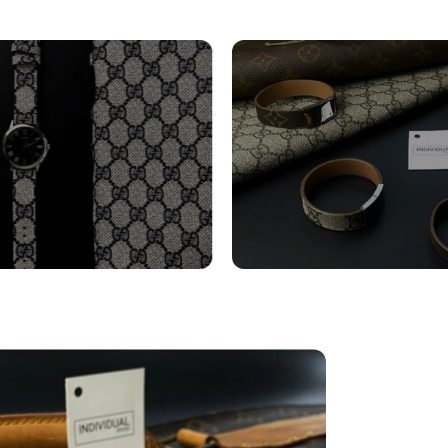
turini Orologi
Bracciali
tro
Vedi altro