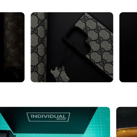
axy
Cover Samsung
Cin
Vedi altro
Vedi al