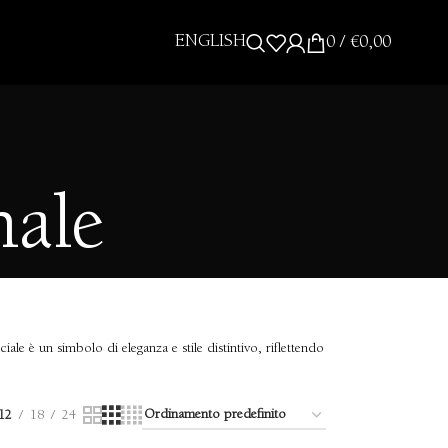
ENGLISH
0
/
€
0,00
nale
ciale è un simbolo di eleganza e stile distintivo, riflettendo
12
18
24