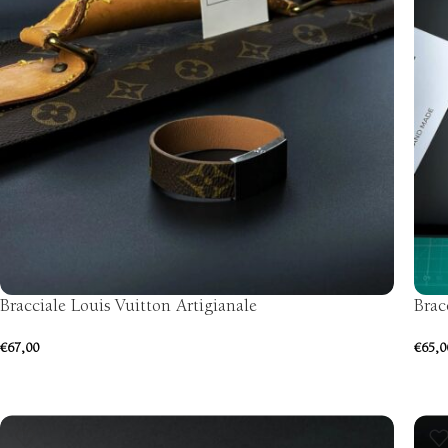
Bracciale Louis Vuitton Artigianale
Brac
€
67,00
€
65,0