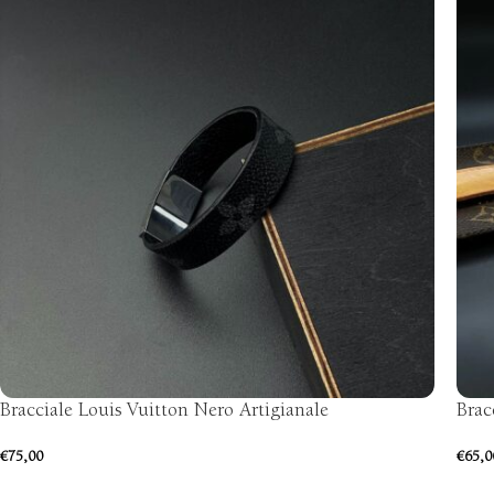
Bracciale Louis Vuitton Nero Artigianale
Brac
€
75,00
€
65,0