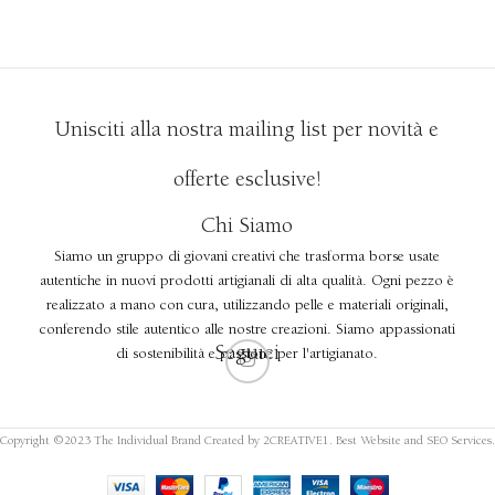
AGGIUNGI AL CARRELLO
Unisciti alla nostra mailing list per novità e
offerte esclusive!
Chi Siamo
Siamo un gruppo di giovani creativi che trasforma borse usate
autentiche in nuovi prodotti artigianali di alta qualità. Ogni pezzo è
realizzato a mano con cura, utilizzando pelle e materiali originali,
conferendo stile autentico alle nostre creazioni. Siamo appassionati
Seguici
di sostenibilità e passione per l'artigianato.
Copyright ©2023 The Individual Brand Created by 2CREATIVE1. Best Website and SEO Services.