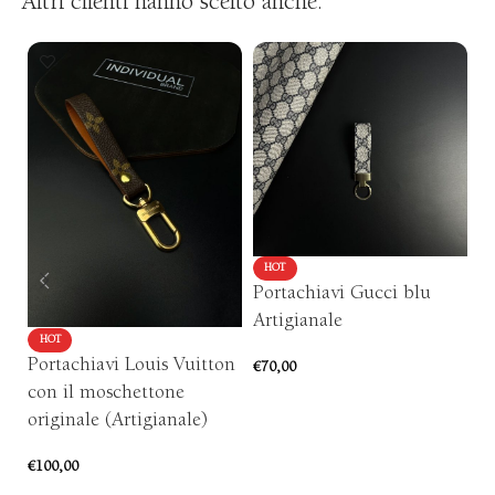
Altri clienti hanno scelto anche:
HOT
Portachiavi Gucci blu
P
Artigianale
Ar
HOT
Portachiavi Louis Vuitton
€
70,00
€
5
con il moschettone
AGGIUNGI AL CARRELLO
originale (Artigianale)
€
100,00