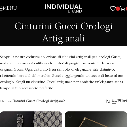
Skip to navigation
MENU
Skip to main content
Cinturini Gucci Orologi
Artigianali
Scopri la nostra esclusiva collezione di cinturini artigianali per orologi Gucci,
realizzati con maestria utilizzando materiali pregiati provenienti da borse
originali Gucci. Ogni cinturino è un simbolo di eleganza e stile distintivo,
riflettendo l’eredità del marchio Gucci e aggiungendo un tocco di lusso al tuo
orologio. Scegli un cinturino Gucci artigianale per conferire un’eleganza senza
tempo al tuo accessorio preferito.
Filtri
Home
/
Cinturini Gucci Orologi Artigianali