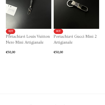
HOT
HOT
Portachiavi Louis Vuitton
Portachiavi Gucci Mini 2
P
Nero Mini Artigianale
Artigianale
Ar
€
50,00
€
50,00
€
6
AGGIUNGI AL CARRELLO
AGGIUNGI AL CARRELLO