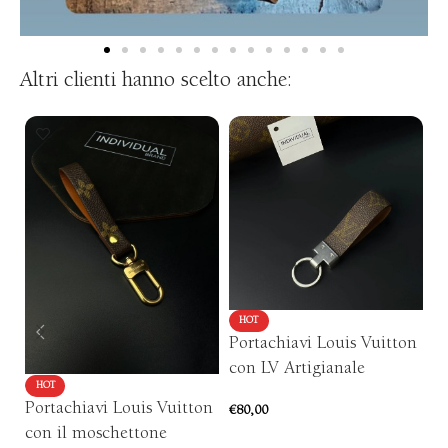
Altri clienti hanno scelto anche:
HOT
Portachiavi Louis Vuitton
P
con LV Artigianale
a
HOT
Ar
Portachiavi Louis Vuitton
€
80,00
con il moschettone
€
5
AGGIUNGI AL CARRELLO