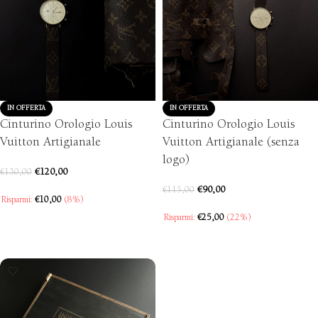
IN OFFERTA
IN OFFERTA
Cinturino Orologio Louis
Cinturino Orologio Louis
Vuitton Artigianale
Vuitton Artigianale (senza
logo)
€
120,00
€
130,00
€
90,00
€
115,00
Risparmi:
€
10,00
(8%)
Risparmi:
€
25,00
(22%)
SCEGLI
SCEGLI