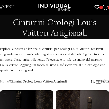
Skip to navigation
MENU
Skip to main content
Cinturini Orologi Louis
Vuitton Artigianali
Esplora la nostra collezione di cinturini per orologi Louis Vuitton, realizzati
artigianalmente con materiali pregiati e attenzione ai dettagli. Ogni cinturino è
un’opera d’arte unica, riflettendo l’eleganza e lo stile distintivo del marchio
Louis Vuitton. Aggiungi un tocco di lusso e sofisticazione al tuo orologio con
questi cinturini artigianali.
Filtri
Home
/
Cinturini Orologi Louis Vuitton Artigianali