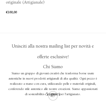
originale (Artigianale)
€
100,00
AGGIUNGI AL CARRELLO
Unisciti alla nostra mailing list per novità e
offerte esclusive!
Chi Siamo
Siamo un gruppo di giovani creativi che trasforma borse usate
autentiche in nuovi prodotti artigianali di alta qualità. Ogni pezzo è
realizzato a mano con cura, utilizzando pelle e materiali originali,
conferendo stile autentico alle nostre creazioni. Siamo appassionati
Seguici
di sostenibilità e passione per l'artigianato.