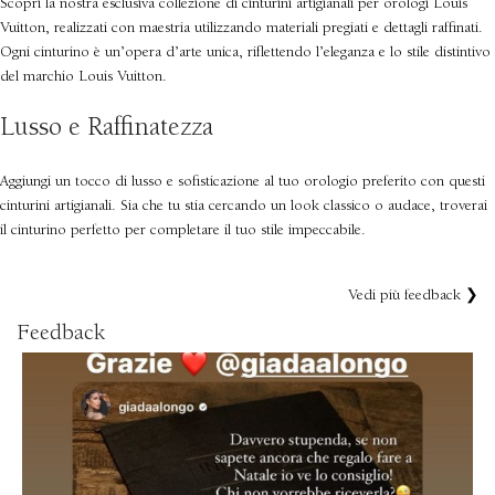
Scopri la nostra esclusiva collezione di cinturini artigianali per orologi Louis
Vuitton, realizzati con maestria utilizzando materiali pregiati e dettagli raffinati.
Ogni cinturino è un’opera d’arte unica, riflettendo l’eleganza e lo stile distintivo
del marchio Louis Vuitton.
Lusso e Raffinatezza
Aggiungi un tocco di lusso e sofisticazione al tuo orologio preferito con questi
cinturini artigianali. Sia che tu stia cercando un look classico o audace, troverai
il cinturino perfetto per completare il tuo stile impeccabile.
Vedi più feedback ❯
Feedback