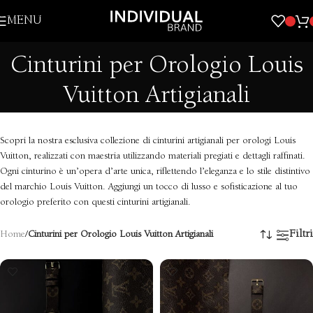
Skip to navigation
MENU
Skip to main content
Cinturini per Orologio Louis
Vuitton Artigianali
Scopri la nostra esclusiva collezione di cinturini artigianali per orologi Louis
Vuitton, realizzati con maestria utilizzando materiali pregiati e dettagli raffinati.
Ogni cinturino è un’opera d’arte unica, riflettendo l’eleganza e lo stile distintivo
del marchio Louis Vuitton. Aggiungi un tocco di lusso e sofisticazione al tuo
orologio preferito con questi cinturini artigianali.
Filtri
Home
/
Cinturini per Orologio Louis Vuitton Artigianali