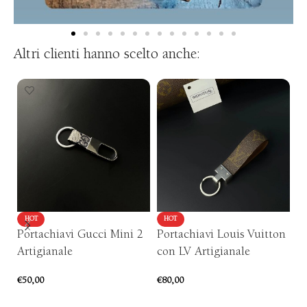
Altri clienti hanno scelto anche:
HOT
HOT
Portachiavi Gucci Mini 2
Portachiavi Louis Vuitton
C
Artigianale
con LV Artigianale
Ne
€
50,00
€
80,00
€
1
AGGIUNGI AL CARRELLO
AGGIUNGI AL CARRELLO