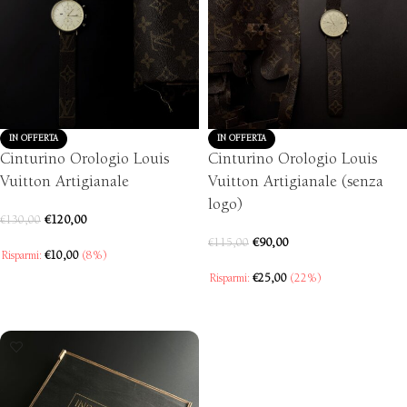
IN OFFERTA
IN OFFERTA
Cinturino Orologio Louis
Cinturino Orologio Louis
Vuitton Artigianale
Vuitton Artigianale (senza
logo)
€
120,00
€
130,00
€
90,00
€
115,00
Risparmi:
€
10,00
(8%)
Risparmi:
€
25,00
(22%)
SCEGLI
SCEGLI