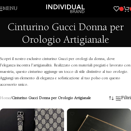
Skip to navigation
MENU
Skip to main content
Cinturino Gucci Donna per
Orologio Artigianale
Scopri il nostro esclusivo cinturino Gucci per orologi da donna, dove
l’eleganza incontra l’artigianalità. Realizzato con materiali pregiati e lavorato con
maestria, questo cinturino aggiunge un tocco di stile distintivo al tuo orologio.
Aggiungi un elemento di eleganza e sofisticazione al tuo polso con questo
accessorio unico.
Filtri
Home
/
Cinturino Gucci Donna per Orologio Artigianale