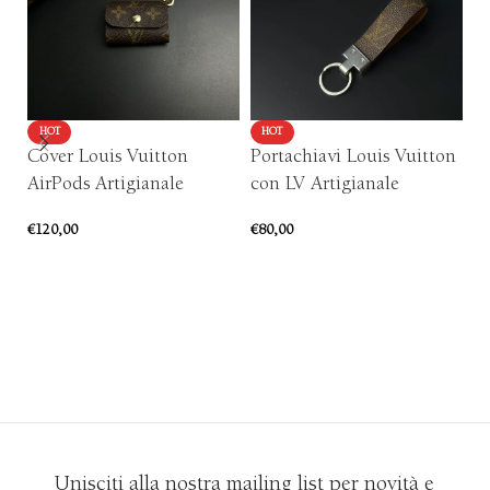
HOT
HOT
Cover Louis Vuitton
Portachiavi Louis Vuitton
P
AirPods Artigianale
con LV Artigianale
Ar
€
120,00
€
80,00
€
7
SCEGLI
AGGIUNGI AL CARRELLO
Unisciti alla nostra mailing list per novità e