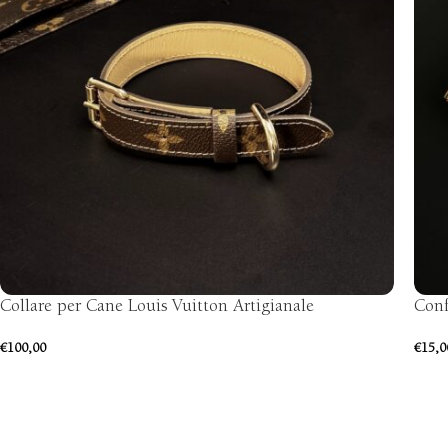
Collare per Cane Louis Vuitton Artigianale
Conf
€
100,00
€
15,0