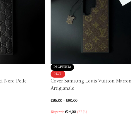
IN OFFERTA
HOT
i Nero Pelle
Cover Samsung Louis Vuitton Marro
Artigianale
€
86,00
-
€
90,00
Risparmi:
€
24,00
(22%)