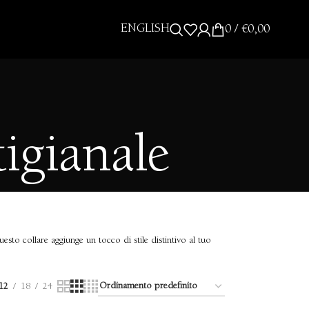
ENGLISH
0
/
€
0,00
tigianale
uesto collare aggiunge un tocco di stile distintivo al tuo
12
18
24