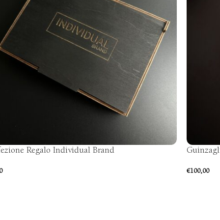
ezione Regalo Individual Brand
Guinzagl
0
€
100,00