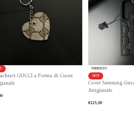
T
VENDUTO
tachiavi GUCCI a Forma di Cuore
HOT
Cover Samsung Gucc
gianale
Artigianale
00
€
125,00