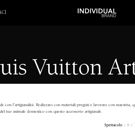
CI
uis Vuitton Ar
de con l’artigianalità. Realizzato con materiali pregiati e lavorato con maestria, q
del tuo animale domestico con questo accessorio artigianale.
Spettacolo
9