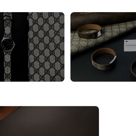
turini Orologi
Bracciali
tro
Vedi altro