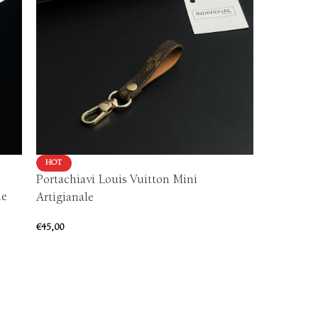
HOT
HOT
Portachiavi Louis Vuitton Mini
Portachia
ne
Artigianale
€
50,00
€
45,00