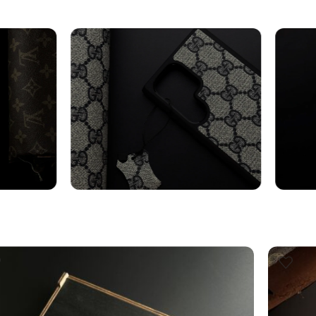
axy
Cover Samsung
Cin
Vedi altro
Vedi al