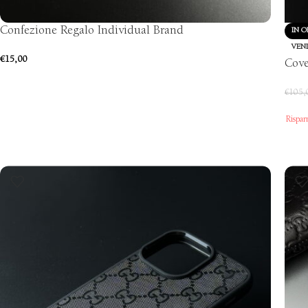
Confezione Regalo Individual Brand
IN O
VEN
€
15,00
Cove
€
105,
Rispar