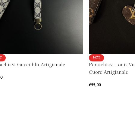
T
HOT
achiavi Gucci blu Artigianale
Portachiavi Louis Vu
Cuore Artigianale
00
€
55,00