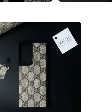
turini Orologi
Bracciali
tro
Vedi altro