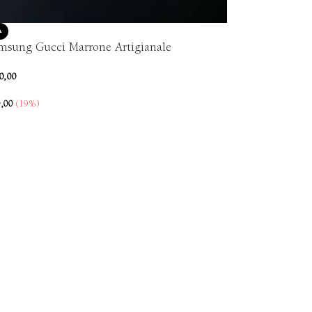
A
msung Gucci Marrone Artigianale
0,00
,00
(19%)