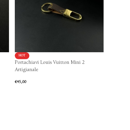
HOT
IN OFFERTA
Portachiavi Louis Vuitton Mini 2
HOT
Portachia
Artigianale
€
40,00
-
€
7
€
45,00
Risparmi:
€
25