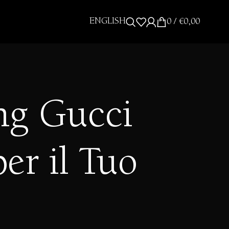
ENGLISH
0
/
€
0,00
ng Gucci
per il Tuo