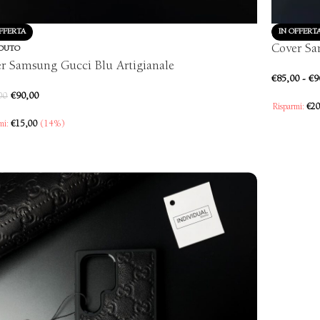
FFERTA
IN OFFERT
Cover Sa
DUTO
r Samsung Gucci Blu Artigianale
€
85,00
-
€
9
€
90,00
00
Risparmi:
€
20
mi:
€
15,00
(14%)