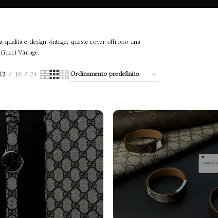
ta qualità e design vintage, queste cover offrono una
 Gucci Vintage.
12
18
24