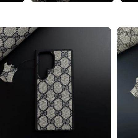
axy
Cover Samsung
Cin
Vedi altro
Vedi al