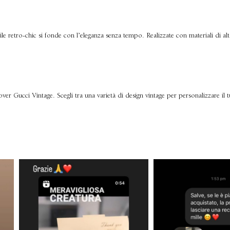
le retro-chic si fonde con l’eleganza senza tempo. Realizzate con materiali di al
ver Gucci Vintage. Scegli tra una varietà di design vintage per personalizzare il 