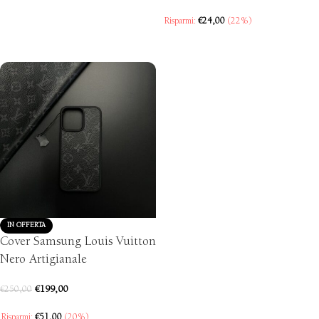
Risparmi:
€
24,00
(22%)
SCEGLI
IN OFFERTA
Cover Samsung Louis Vuitton
Nero Artigianale
€
199,00
€
250,00
Risparmi:
€
51,00
(20%)