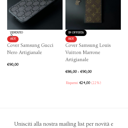
VENDUTO
IN OFFERTA
P
HOT
HOT
Cover Samsung Gucci
Cover Samsung Louis
Ar
Nero Artigianale
Vuitton Marrone
€
7
Artigianale
€
90,00
€
86,00
-
€
90,00
SCEGLI
Risparmi:
€
24,00
(22%)
SCEGLI
Unisciti alla nostra mailing list per novità e