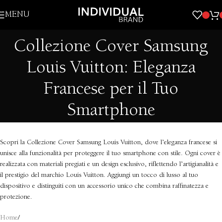
Skip to navigation
MENU
Skip to main content
Collezione Cover Samsung
Louis Vuitton: Eleganza
Francese per il Tuo
Smartphone
Scopri la Collezione Cover Samsung Louis Vuitton, dove l’eleganza francese si
unisce alla funzionalità per proteggere il tuo smartphone con stile. Ogni cover è
realizzata con materiali pregiati e un design esclusivo, riflettendo l’artigianalità e
il prestigio del marchio Louis Vuitton. Aggiungi un tocco di lusso al tuo
dispositivo e distinguiti con un accessorio unico che combina raffinatezza e
protezione.
Home
/