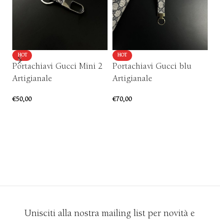
HOT
HOT
Portachiavi Gucci Mini 2
Portachiavi Gucci blu
P
Artigianale
Artigianale
F
Ar
€
50,00
€
70,00
€
5
AGGIUNGI AL CARRELLO
AGGIUNGI AL CARRELLO
Unisciti alla nostra mailing list per novità e