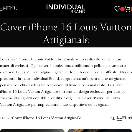
Skip to navigation
MENU
Skip to main content
Cover iPhone 16 Louis Vuitton
Artigianale
Le Cover iPhone 16 Louis Vuitton Artigianale sono realizzate a mano con
materiali esclusivi. Ogni cover è confezionata utilizzando pelle e canvas estratti
da borse Louis Vuitton originali, garantendo un tocco unico e raffinato. Questo
prodotto, firmato Individual Brand, rappresenta un’opera d’arte artigianale,
pensata per chi desidera un accessorio di lusso e personalizzato. Le Cover
iPhone 16 Louis Vuitton Artigianale offrono un design esclusivo, perfetto per
chi ama distinguersi con stile e qualità. Scegli una Cover iPhone 16 Louis
Vuitton Artigianale per impreziosire il tuo dispositivo con eleganza.
Filtri
Home
/
Cover iPhone 16 Louis Vuitton Artigianale