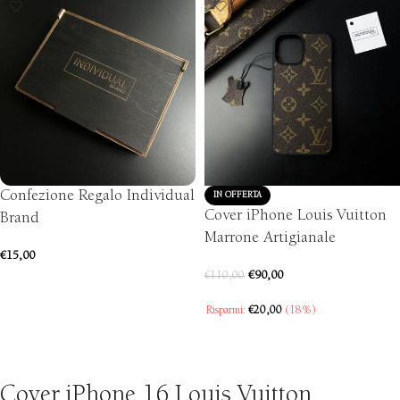
Confezione Regalo Individual
IN OFFERTA
Cover iPhone Louis Vuitton
Brand
Marrone Artigianale
€
15,00
€
90,00
€
110,00
AGGIUNGI AL CARRELLO
Risparmi:
€
20,00
(18%)
SCEGLI
Cover iPhone 16 Louis Vuitton