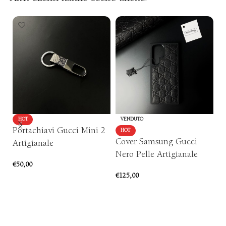
HOT
VENDUTO
Portachiavi Gucci Mini 2
P
HOT
Cover Samsung Gucci
Artigianale
N
Nero Pelle Artigianale
€
50,00
€
5
€
125,00
AGGIUNGI AL CARRELLO
SCEGLI