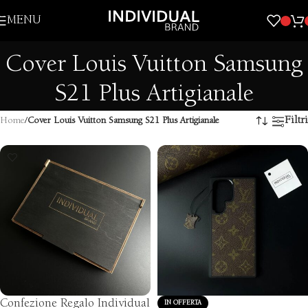
Skip to navigation
MENU
Skip to main content
Cover Louis Vuitton Samsung
S21 Plus Artigianale
Filtri
Home
/
Cover Louis Vuitton Samsung S21 Plus Artigianale
Confezione Regalo Individual
IN OFFERTA