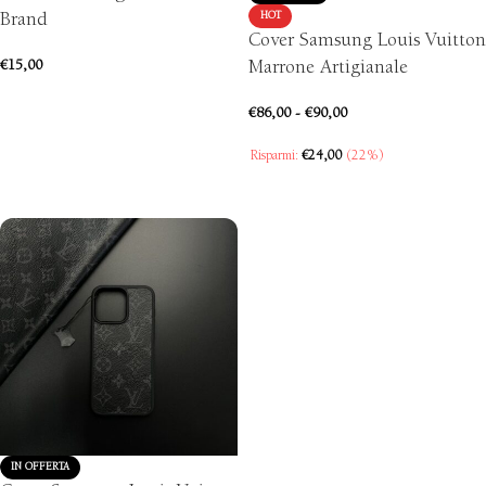
Brand
HOT
Cover Samsung Louis Vuitton
€
15,00
Marrone Artigianale
AGGIUNGI AL CARRELLO
€
86,00
-
€
90,00
Risparmi:
€
24,00
(22%)
SCEGLI
IN OFFERTA