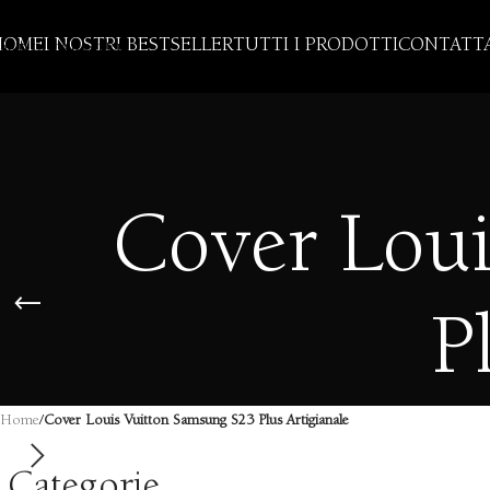
Skip to navigation
HOME
I NOSTRI BESTSELLER
TUTTI I PRODOTTI
CONTATTA
Skip to main content
Cover Loui
P
Home
/
Cover Louis Vuitton Samsung S23 Plus Artigianale
Categorie