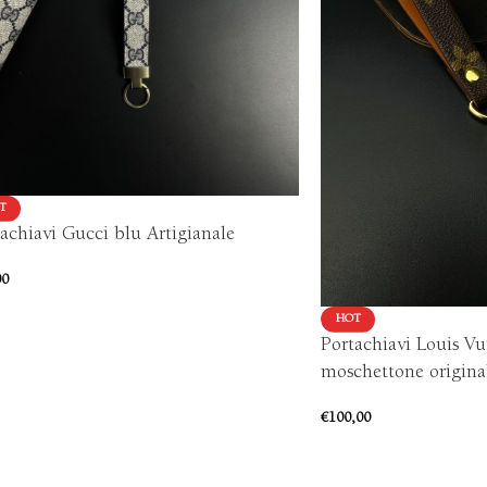
T
achiavi Gucci blu Artigianale
00
HOT
Portachiavi Louis Vu
moschettone original
€
100,00