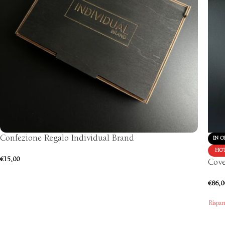
Confezione Regalo Individual Brand
IN O
HO
€
15,00
Cove
€
86,0
Rispar