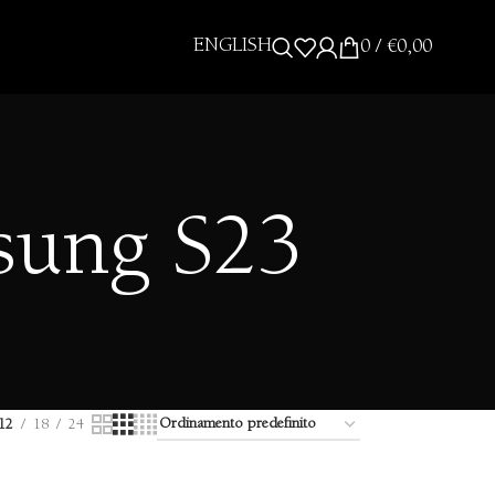
ENGLISH
0
/
€
0,00
sung S23
12
18
24