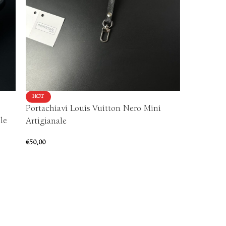
HOT
HOT
Portachiavi Louis Vuitton Nero Mini
Portachia
le
Artigianale
€
50,00
€
50,00