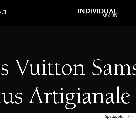
CI
s Vuitton Sam
lus Artigianale
Spettacolo
9