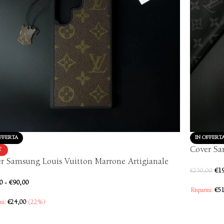
FFERTA
IN OFFERT
Cover Sa
T
r Samsung Louis Vuitton Marrone Artigianale
€
1
€
250,00
0
-
€
90,00
Risparmi:
€
51
mi:
€
24,00
(22%)