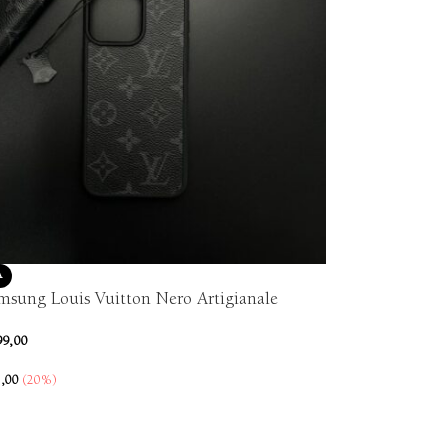
A
msung Louis Vuitton Nero Artigianale
99,00
,00
(20%)