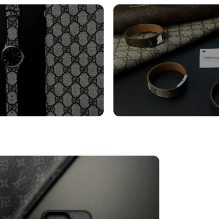
turini Orologi
Bracciali
tro
Vedi altro