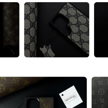
axy
Cover Samsung
Cin
Vedi altro
Vedi al