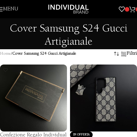
Skip to navigation
MENU
Skip to main content
Cover Samsung S24 Gucci
Artigianale
Filtri
Home
/
Cover Samsung S24 Gucci Artigianale
Confezione Regalo Individual
IN OFFERTA