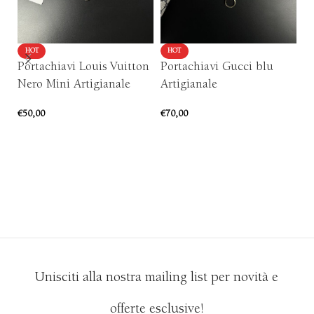
HOT
HOT
Portachiavi Louis Vuitton
Portachiavi Gucci blu
P
Nero Mini Artigianale
Artigianale
Ar
€
50,00
€
70,00
€
7
AGGIUNGI AL CARRELLO
AGGIUNGI AL CARRELLO
Unisciti alla nostra mailing list per novità e
offerte esclusive!