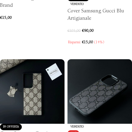
Brand
VENDUTO
Cover Samsung Gucci Blu
€
15,00
Artigianale
AGGIUNGI AL CARRELLO
€
90,00
€
105,00
Risparmi:
€
15,00
(14%)
SCEGLI
IN OFFERTA
VENDUTO