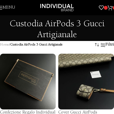
Skip to navigation
MENU
Skip to main content
Custodia AirPods 3 Gucci
Artigianale
Filtri
Home
/
Custodia AirPods 3 Gucci Artigianale
Confezione Regalo Individual
Cover Gucci AirPods