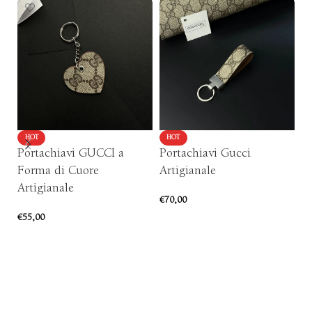
HOT
HOT
Portachiavi GUCCI a
Portachiavi Gucci
P
Forma di Cuore
Artigianale
c
Artigianale
€
70,00
€
8
€
55,00
AGGIUNGI AL CARRELLO
AGGIUNGI AL CARRELLO