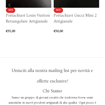
HOT
HOT
Portachiavi Louis Vuitton
Portachiavi Gucci Mini 2
C
Rettangolare Artigianale
Artigianale
N
€
55,00
€
50,00
€
9
AGGIUNGI AL CARRELLO
AGGIUNGI AL CARRELLO
Unisciti alla nostra mailing list per novità e
offerte esclusive!
Chi Siamo
Siamo un gruppo di giovani creativi che trasforma borse usate
autentiche in nuovi prodotti artigianali di alta qualità. Ogni pezzo è