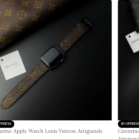
Vedi altro
Vedi al
FFERTA
IN OFFERT
urino Apple Watch Louis Vuitton Artigianale
Cinturin