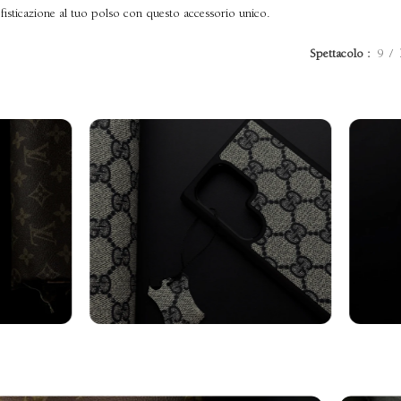
ofisticazione al tuo polso con questo accessorio unico.
Spettacolo
9
axy
Cover Samsung
Cin