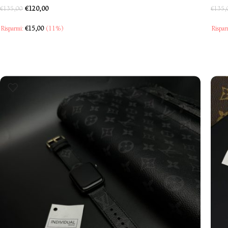
€
120,00
€
135,00
€
135,
Risparmi:
€
15,00
(11%)
Rispar