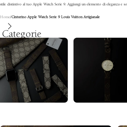
stile distintivo al tuo Apple Watch Serie 9. Aggiungi un elemento di eleganza e s
Home
/
Cinturino Apple Watch Serie 9 Louis Vuitton Artigianale
Categorie
Cinturini Apple
Cinturini Gal
Watch
Watch