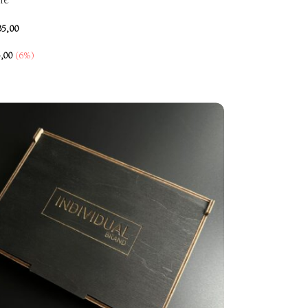
le
35,00
,00
(6%)