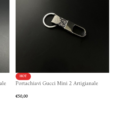
HOT
IN OFFERTA
ale
Portachiavi Gucci Mini 2 Artigianale
HOT
Portachia
€
50,00
€
40,00
-
€
7
Risparmi:
€
25