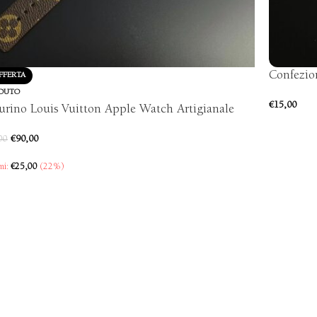
Confezio
FFERTA
DUTO
€
15,00
urino Louis Vuitton Apple Watch Artigianale
€
90,00
00
mi:
€
25,00
(22%)