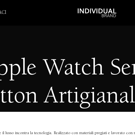
CI
pple Watch Ser
tton Artigiana
il lusso incontra la tecnologia. Realizzato con materiali pregiati e lavorato con 