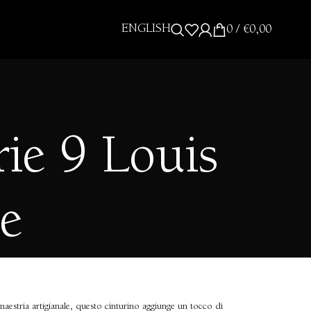
ENGLISH
0
/
€
0,00
ie 9 Louis
le
maestria artigianale, questo cinturino aggiunge un tocco di