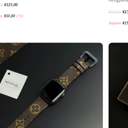
Artigiana
€
125,00
00
€
2
€
250,00
mi:
€
10,00
(7%)
Risparmi:
€
15