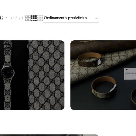
12
18
24
turini Orologi
Bracciali