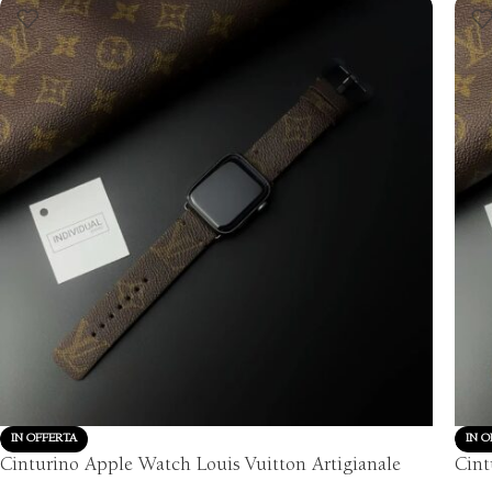
di altro
Vedi altro
IN OFFERTA
IN O
Cinturino Apple Watch Louis Vuitton Artigianale
Cint