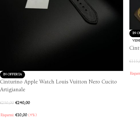
IN O
VEN
Cint
€
115,
Rispar
IN OFFERTA
Cinturino Apple Watch Louis Vuitton Nero Cucito
Artigianale
€
240,00
€
250,00
Risparmi:
€
10,00
(4%)