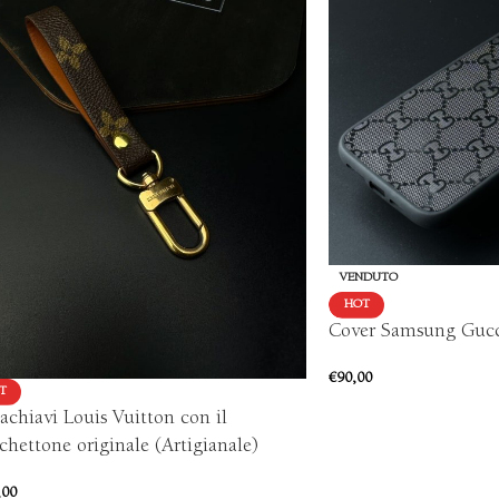
VENDUTO
HOT
Cover Samsung Gucci
€
90,00
T
achiavi Louis Vuitton con il
hettone originale (Artigianale)
,00