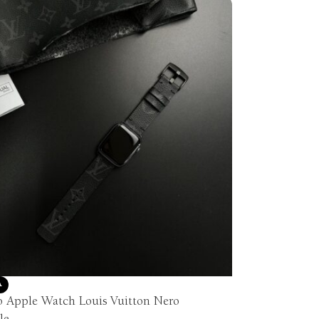
tro
Vedi altro
A
o Apple Watch Louis Vuitton Nero