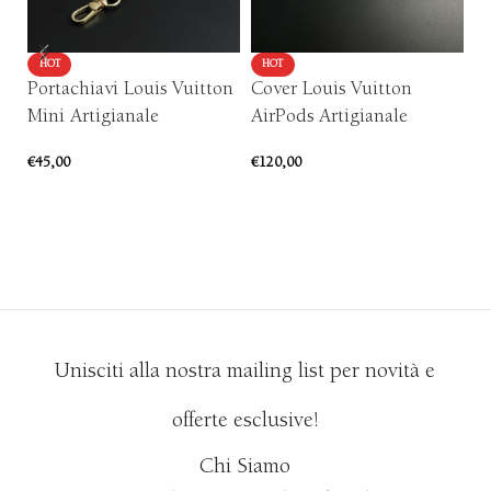
HOT
HOT
Portachiavi Louis Vuitton
Cover Louis Vuitton
P
Mini Artigianale
AirPods Artigianale
Re
€
45,00
€
120,00
€
5
AGGIUNGI AL CARRELLO
SCEGLI
Unisciti alla nostra mailing list per novità e
offerte esclusive!
Chi Siamo