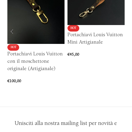
HOT
Portachiavi Louis Vuitton
P
Mini Artigianale
Ar
HOT
Portachiavi Louis Vuitton
€
45,00
€
7
con il moschettone
AGGIUNGI AL CARRELLO
originale (Artigianale)
€
100,00
AGGIUNGI AL CARRELLO
Unisciti alla nostra mailing list per novità e