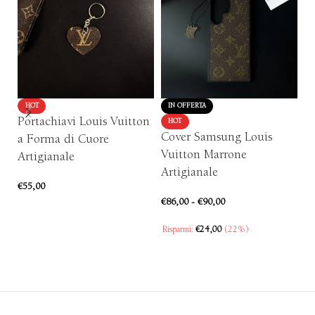
HOT
IN OFFERTA
Portachiavi Louis Vuitton
P
HOT
Cover Samsung Louis
a Forma di Cuore
F
Vuitton Marrone
Artigianale
Ar
Artigianale
€
55,00
€
5
€
86,00
-
€
90,00
AGGIUNGI AL CARRELLO
Risparmi:
€
24,00
(22%)
SCEGLI