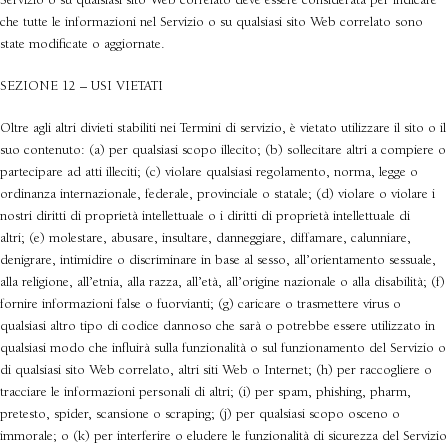
Servizio o su qualsiasi sito Web correlato deve essere considerata per indicare
che tutte le informazioni nel Servizio o su qualsiasi sito Web correlato sono
state modificate o aggiornate.
SEZIONE 12 – USI VIETATI
Oltre agli altri divieti stabiliti nei Termini di servizio, è vietato utilizzare il sito o il
suo contenuto: (a) per qualsiasi scopo illecito; (b) sollecitare altri a compiere o
partecipare ad atti illeciti; (c) violare qualsiasi regolamento, norma, legge o
ordinanza internazionale, federale, provinciale o statale; (d) violare o violare i
nostri diritti di proprietà intellettuale o i diritti di proprietà intellettuale di
altri; (e) molestare, abusare, insultare, danneggiare, diffamare, calunniare,
denigrare, intimidire o discriminare in base al sesso, all’orientamento sessuale,
alla religione, all’etnia, alla razza, all’età, all’origine nazionale o alla disabilità; (f)
fornire informazioni false o fuorvianti; (g) caricare o trasmettere virus o
qualsiasi altro tipo di codice dannoso che sarà o potrebbe essere utilizzato in
qualsiasi modo che influirà sulla funzionalità o sul funzionamento del Servizio o
di qualsiasi sito Web correlato, altri siti Web o Internet; (h) per raccogliere o
tracciare le informazioni personali di altri; (i) per spam, phishing, pharm,
pretesto, spider, scansione o scraping; (j) per qualsiasi scopo osceno o
immorale; o (k) per interferire o eludere le funzionalità di sicurezza del Servizio