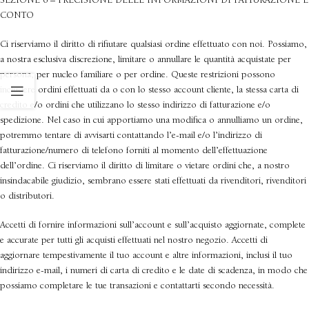
SEZIONE 6 – PRECISIONE DELLE INFORMAZIONI DI FATTURAZIONE E
CONTO
Ci riserviamo il diritto di rifiutare qualsiasi ordine effettuato con noi. Possiamo,
a nostra esclusiva discrezione, limitare o annullare le quantità acquistate per
persona, per nucleo familiare o per ordine. Queste restrizioni possono
includere ordini effettuati da o con lo stesso account cliente, la stessa carta di
credito e/o ordini che utilizzano lo stesso indirizzo di fatturazione e/o
spedizione. Nel caso in cui apportiamo una modifica o annulliamo un ordine,
potremmo tentare di avvisarti contattando l’e-mail e/o l’indirizzo di
fatturazione/numero di telefono forniti al momento dell’effettuazione
dell’ordine. Ci riserviamo il diritto di limitare o vietare ordini che, a nostro
insindacabile giudizio, sembrano essere stati effettuati da rivenditori, rivenditori
o distributori.
Accetti di fornire informazioni sull’account e sull’acquisto aggiornate, complete
e accurate per tutti gli acquisti effettuati nel nostro negozio. Accetti di
aggiornare tempestivamente il tuo account e altre informazioni, inclusi il tuo
indirizzo e-mail, i numeri di carta di credito e le date di scadenza, in modo che
possiamo completare le tue transazioni e contattarti secondo necessità.