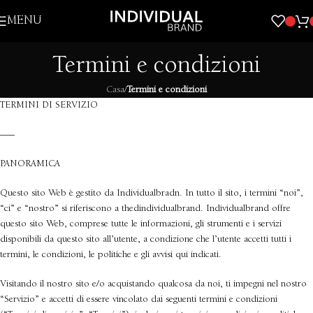
Skip to navigation
MENU
Skip to main content
Termini e condizioni
Casa
/
Termini e condizioni
TERMINI DI SERVIZIO
—–
PANORAMICA
Questo sito Web è gestito da Individualbradn. In tutto il sito, i termini “noi”,
“ci” e “nostro” si riferiscono a thedindividualbrand. Individualbrand offre
questo sito Web, comprese tutte le informazioni, gli strumenti e i servizi
disponibili da questo sito all’utente, a condizione che l’utente accetti tutti i
termini, le condizioni, le politiche e gli avvisi qui indicati.
Visitando il nostro sito e/o acquistando qualcosa da noi, ti impegni nel nostro
“Servizio” e accetti di essere vincolato dai seguenti termini e condizioni