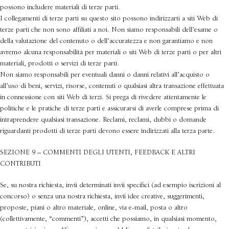
possono includere materiali di terze parti.
I collegamenti di terze parti su questo sito possono indirizzarti a siti Web di
terze parti che non sono affiliati a noi. Non siamo responsabili dell’esame o
della valutazione del contenuto o dell’accuratezza e non garantiamo e non
avremo alcuna responsabilità per materiali o siti Web di terze parti o per altri
materiali, prodotti o servizi di terze parti.
Non siamo responsabili per eventuali danni o danni relativi all’acquisto o
all’uso di beni, servizi, risorse, contenuti o qualsiasi altra transazione effettuata
in connessione con siti Web di terzi. Si prega di rivedere attentamente le
politiche e le pratiche di terze parti e assicurarsi di averle comprese prima di
intraprendere qualsiasi transazione. Reclami, reclami, dubbi o domande
riguardanti prodotti di terze parti devono essere indirizzati alla terza parte.
SEZIONE 9 – COMMENTI DEGLI UTENTI, FEEDBACK E ALTRI
CONTRIBUTI
Se, su nostra richiesta, invii determinati invii specifici (ad esempio iscrizioni al
concorso) o senza una nostra richiesta, invii idee creative, suggerimenti,
proposte, piani o altro materiale, online, via e-mail, posta o altro
(collettivamente, “commenti”), accetti che possiamo, in qualsiasi momento,