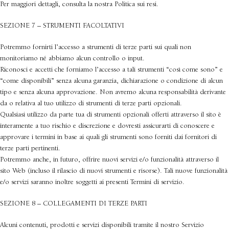
Per maggiori dettagli, consulta la nostra Politica sui resi.
SEZIONE 7 – STRUMENTI FACOLTATIVI
Potremmo fornirti l’accesso a strumenti di terze parti sui quali non
monitoriamo né abbiamo alcun controllo o input.
Riconosci e accetti che forniamo l’accesso a tali strumenti “così come sono” e
“come disponibili” senza alcuna garanzia, dichiarazione o condizione di alcun
tipo e senza alcuna approvazione. Non avremo alcuna responsabilità derivante
da o relativa al tuo utilizzo di strumenti di terze parti opzionali.
Qualsiasi utilizzo da parte tua di strumenti opzionali offerti attraverso il sito è
interamente a tuo rischio e discrezione e dovresti assicurarti di conoscere e
approvare i termini in base ai quali gli strumenti sono forniti dai fornitori di
terze parti pertinenti.
Potremmo anche, in futuro, offrire nuovi servizi e/o funzionalità attraverso il
sito Web (incluso il rilascio di nuovi strumenti e risorse). Tali nuove funzionalità
e/o servizi saranno inoltre soggetti ai presenti Termini di servizio.
SEZIONE 8 – COLLEGAMENTI DI TERZE PARTI
Alcuni contenuti, prodotti e servizi disponibili tramite il nostro Servizio