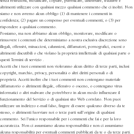
senza restrizioni, modificare, copiare, pubblicare, distribuire, tradurre e
altrimenti utilizzare con qualsiasi mezzo qualsiasi commento che ci inoltri. Non
siamo e non avremo alcun obbligo (1) di mantenere i commenti in
confidenza; (2) pagare un compenso per eventuali commenti; o (3) per
rispondere a qualsiasi commento.
Possiamo, ma non abbiamo alcun obbligo, monitorare, modificare o
rimuovere i contenuti che determiniamo a nostra esclusiva discrezione sono
illegali, offensivi, minacciosi, calunniosi, diffamatori, pornografici, osceni o
altrimenti discutibili o che violano la proprietà intellettuale di qualsiasi parte o
questi Termini di servizio .
Accetti che i tuoi commenti non violeranno alcun diritto di terze parti, inclusi
copyright, marchio, privacy, personalità o altri diritti personali o di
proprietà. Accetti inoltre che i tuoi commenti non contengano materiale
diffamatorio o altrimenti illegale, offensivo o osceno, o contengano virus
informatici o altri malware che potrebbero in alcun modo influenzare il
funzionamento del Servizio o di qualsiasi sito Web correlato. Non puoi
utilizzare un indirizzo e-mail falso, fingere di essere qualcuno diverso da te
stesso, o altrimenti fuorviare noi o terze parti sull’origine di qualsiasi
commento. Sei l’unico responsabile per i commenti che fai e per la loro
accuratezza. Non ci assumiamo alcuna responsabilità e non ci assumiamo
alcuna responsabilità per eventuali commenti pubblicati da te o da terze parti.