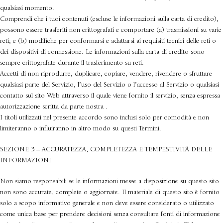
qualsiasi momento.
Comprendi che i tuoi contenuti (escluse le informazioni sulla carta di credito),
possono essere trasferiti non crittografati e comportare (a) trasmissioni su varie
reti; e (b) modifiche per conformarsi e adattarsi ai requisiti tecnici delle reti o
dei dispositivi di connessione. Le informazioni sulla carta di credito sono
sempre crittografate durante il trasferimento su reti.
Accetti di non riprodurre, duplicare, copiare, vendere, rivendere o sfruttare
qualsiasi parte del Servizio, l’uso del Servizio o l’accesso al Servizio o qualsiasi
contatto sul sito Web attraverso il quale viene fornito il servizio, senza espressa
autorizzazione scritta da parte nostra .
I titoli utilizzati nel presente accordo sono inclusi solo per comodità e non
limiteranno o influiranno in altro modo su questi Termini.
SEZIONE 3 – ACCURATEZZA, COMPLETEZZA E TEMPESTIVITÀ DELLE
INFORMAZIONI
Non siamo responsabili se le informazioni messe a disposizione su questo sito
non sono accurate, complete o aggiornate. Il materiale di questo sito è fornito
solo a scopo informativo generale e non deve essere considerato o utilizzato
come unica base per prendere decisioni senza consultare fonti di informazione