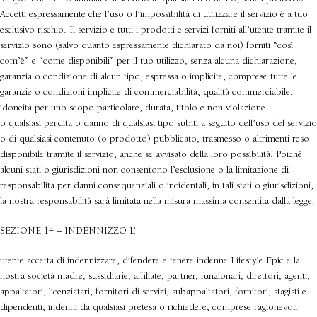
Accetti espressamente che l’uso o l’impossibilità di utilizzare il servizio è a tuo
esclusivo rischio. Il servizio e tutti i prodotti e servizi forniti all’utente tramite il
servizio sono (salvo quanto espressamente dichiarato da noi) forniti “così
com’è” e “come disponibili” per il tuo utilizzo, senza alcuna dichiarazione,
garanzia o condizione di alcun tipo, espressa o implicite, comprese tutte le
garanzie o condizioni implicite di commerciabilità, qualità commerciabile,
idoneità per uno scopo particolare, durata, titolo e non violazione.
o qualsiasi perdita o danno di qualsiasi tipo subiti a seguito dell’uso del servizio
o di qualsiasi contenuto (o prodotto) pubblicato, trasmesso o altrimenti reso
disponibile tramite il servizio, anche se avvisato della loro possibilità. Poiché
alcuni stati o giurisdizioni non consentono l’esclusione o la limitazione di
responsabilità per danni consequenziali o incidentali, in tali stati o giurisdizioni,
la nostra responsabilità sarà limitata nella misura massima consentita dalla legge.
SEZIONE 14 – INDENNIZZO L’
utente accetta di indennizzare, difendere e tenere indenne Lifestyle Epic e la
nostra società madre, sussidiarie, affiliate, partner, funzionari, direttori, agenti,
appaltatori, licenziatari, fornitori di servizi, subappaltatori, fornitori, stagisti e
dipendenti, indenni da qualsiasi pretesa o richiedere, comprese ragionevoli